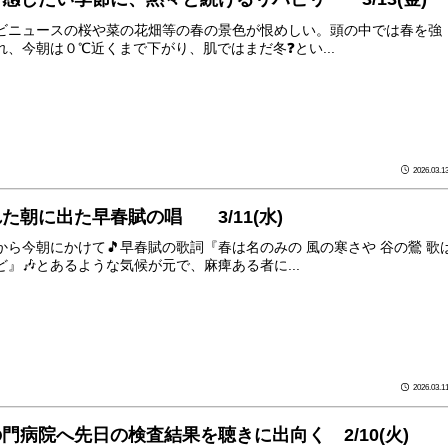
ビニュースの桜や菜の花畑等の春の景色が恨めしい。頭の中では春を強
れ、今朝は０℃近くまで下がり、肌ではまだ冬❓とい...
2026.03.1
た朝に出た早春賦の唱 3/11(水)
から今朝にかけて🎵早春賦の歌詞『春は名のみの 風の寒さや 谷の鶯 歌
ど』🎶とあるような気候が元で、麻痺ある者に...
2026.03.1
門病院へ先日の検査結果を聴きに出向く 2/10(火)