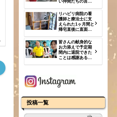
い仲間たちの言
葉 8/3(月)
リハビリ病院の看
護師と療法士に支
えられた1ヶ月間と
帰宅直後に直面し
た段差という大き
な壁 8/1(土)
0
皆さんの献身的な
お力添えで予定期
間内に退院できた
ことは感謝あるの
み 7/31(金)
投稿一覧