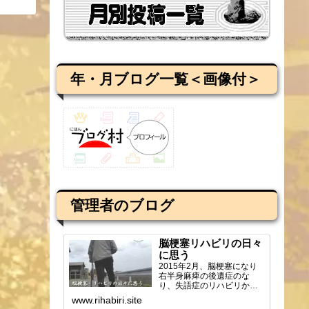
年・月ブログ一覧＜画像付＞
管理者のブログ
脳梗塞リハビリの日々
に思う
2015年2月、脳梗塞になり
右半身麻痺の後遺症のな
り、失語症のリハビリから
ブログを始め、週2回の通所
www.rihabiri.site
リハビリの様子や感じ...