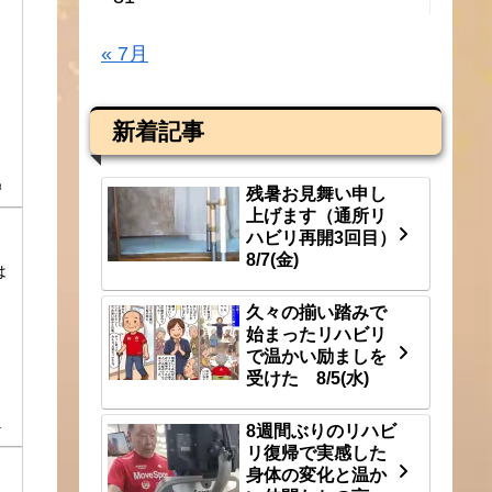
« 7月
新着記事
3
残暑お見舞い申し
上げます（通所リ
ハビリ再開3回目）
8/7(金)
は
久々の揃い踏みで
始まったリハビリ
で温かい励ましを
受けた 8/5(水)
1
8週間ぶりのリハビ
リ復帰で実感した
身体の変化と温か