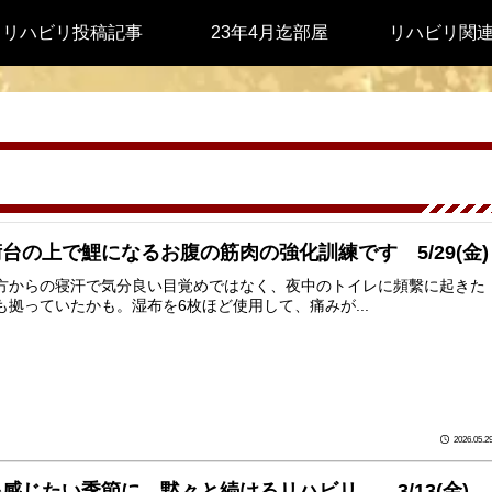
リハビリ投稿記事
23年4月迄部屋
リハビリ関
台の上で鯉になるお腹の筋肉の強化訓練です 5/29(金)
方からの寝汗で気分良い目覚めではなく、夜中のトイレに頻繫に起きた
も拠っていたかも。湿布を6枚ほど使用して、痛みが...
2026.05.2
感じたい季節に、黙々と続けるリハビリ 3/13(金)