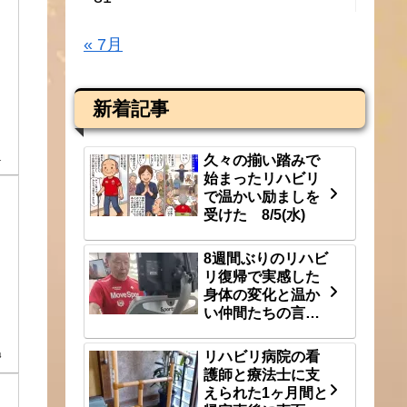
« 7月
新着記事
久々の揃い踏みで
1
始まったリハビリ
で温かい励ましを
受けた 8/5(水)
8週間ぶりのリハビ
リ復帰で実感した
身体の変化と温か
い仲間たちの言
葉 8/3(月)
リハビリ病院の看
4
護師と療法士に支
えられた1ヶ月間と