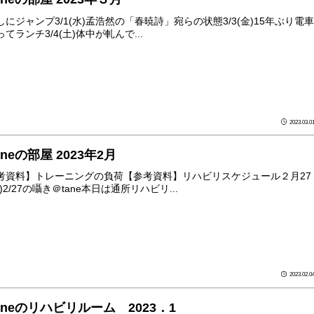
しにジャンプ3/1(水)孟浩然の「春暁詩」宛らの状態3/3(金)15年ぶり電車
てランチ3/4(土)体中が軋んで...
2023.03.0
aneの部屋 2023年2月
考資料】トレーニングの負荷【参考資料】リハビリスケジュール２月27
)2/27の囁き＠tane本日は通所リハビリ...
2023.02.0
aneのリハビリルーム 2023．1