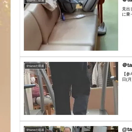
＠taneの部屋
見出
に乗っ
＠t
＠taneの部屋
【参
日(月
@t
＠taneの部屋