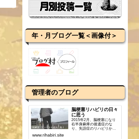
年・月ブログ一覧＜画像付＞
管理者のブログ
脳梗塞リハビリの日々
に思う
2015年2月、脳梗塞になり
右半身麻痺の後遺症のな
り、失語症のリハビリから
ブログを始め、週2回の通所
www.rihabiri.site
リハビリの様子や感じ...