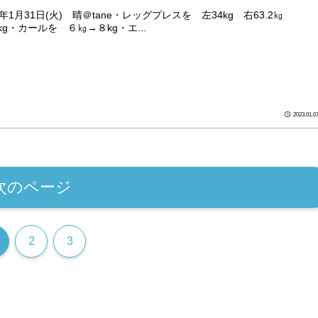
3年1月31日(火) 晴＠tane・レッグプレスを 左34kg 右63.2㎏
kg・カールを ６㎏→８kg・エ...
2023.01.0
次のページ
2
3