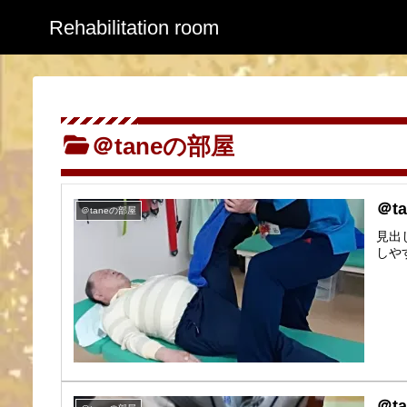
Rehabilitation room
＠taneの部屋
＠t
＠taneの部屋
見出
しやす
＠t