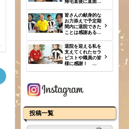
帰宅直後に直面し
た段差という大き
な壁 8/1(土)
皆さんの献身的な
お力添えで予定期
間内に退院できた
ことは感謝あるの
み 7/31(金)
退院を迎える私を
7
支えてくれたセラ
ピストや職員の皆
様に感謝！
7/30(木)
投稿一覧