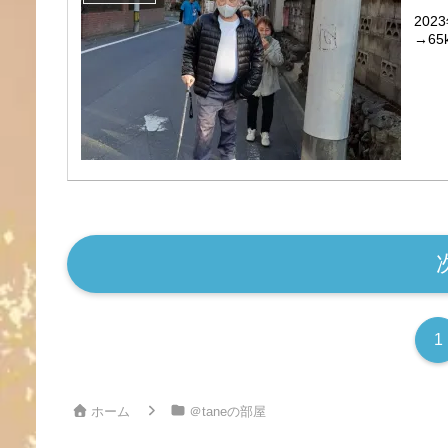
202
→65
1
ホーム
＠taneの部屋