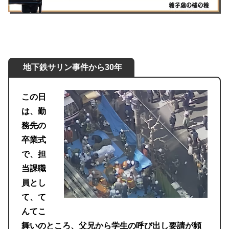
地下鉄サリン事件から30年
この日
は、勤
務先の
卒業式
で、担
当課職
員とし
て、て
んてこ
舞いのところ、父兄から学生の呼び出し要請が頻