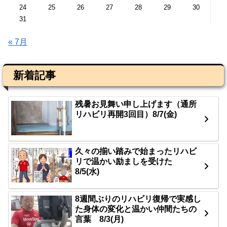
24
25
26
27
28
29
30
31
« 7月
新着記事
残暑お見舞い申し上げます（通所
リハビリ再開3回目）8/7(金)
久々の揃い踏みで始まったリハビ
リで温かい励ましを受けた
8/5(水)
8週間ぶりのリハビリ復帰で実感し
た身体の変化と温かい仲間たちの
言葉 8/3(月)