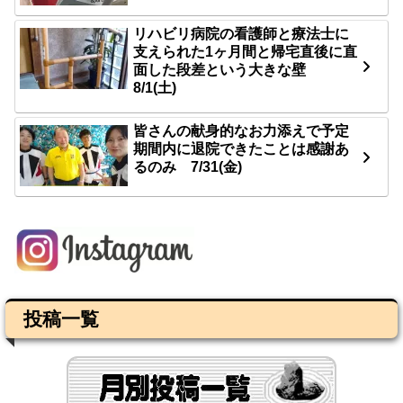
リハビリ病院の看護師と療法士に
支えられた1ヶ月間と帰宅直後に直
面した段差という大きな壁
8/1(土)
皆さんの献身的なお力添えで予定
期間内に退院できたことは感謝あ
るのみ 7/31(金)
投稿一覧