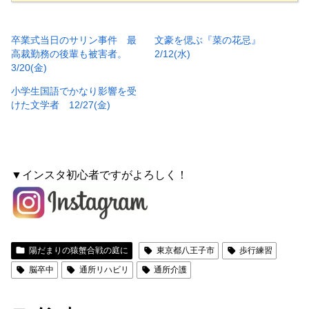
卒業式当日のサリン事件 最
文豪を偲ぶ『菜の花忌』
高裁勤務の後輩も被害者。
2/12(水)
3/20(金)
小学生国語でかなり影響を受
けた文学者 12/27(金)
▼インスタ初心者ですがよろしく！
陽だまりの猿蟹合戦の庭に
東京都八王子市
歩行練習
脳卒中
通所リハビリ
通所介護