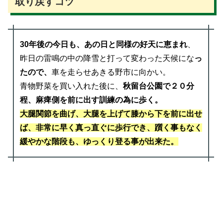
取り戻すコツ
30年後の今日も、あの日と同様の好天に恵まれ
、
昨日の雷鳴の中の降雪と打って変わった天候にな
っ
たので、
車を走らせあきる野市に向かい。
青物野菜を買い入れた後に、
秋留台公園で２０分
程、麻痺側を前に出す訓練の為に歩く。
大腿関節を曲げ、大腿を上げて膝から下を前に出せ
ば、非常に早く真っ直ぐに歩行でき、躓く事もなく
緩やかな階段も、ゆっくり登る事が出来た。