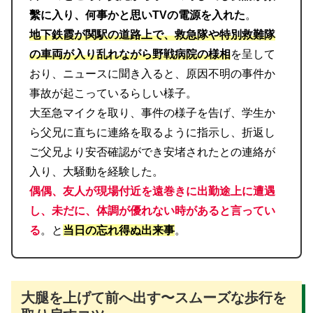
繫に入り、何事かと思いTVの電源を入れた
。
地下鉄霞が関駅の道路上で、救急隊や特別救難隊
の車両が入り乱れながら野戦病院の様相
を呈して
おり、ニュースに聞き入ると、原因不明の事件か
事故が起こっているらしい様子。
大至急マイクを取り、事件の様子を告げ、学生か
ら父兄に直ちに連絡を取るように指示し、折返し
ご父兄より安否確認ができ安堵されたとの連絡が
入り、大騒動を経験した。
偶偶、友人が現場付近を遠巻きに出勤途上に遭遇
し、未だに、体調が優れない時があると言ってい
る
。と
当日の忘れ得ぬ出来事
。
大腿を上げて前へ出す〜スムーズな歩行を