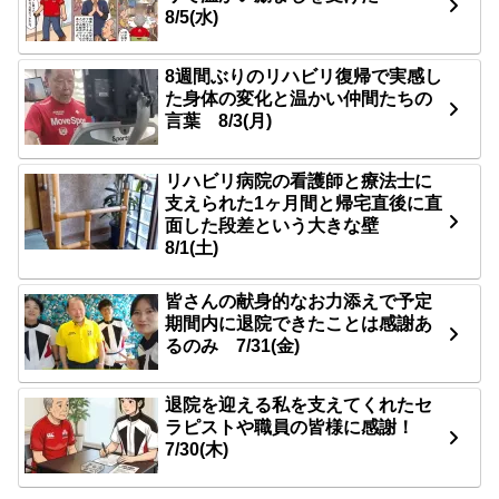
8/5(水)
8週間ぶりのリハビリ復帰で実感し
た身体の変化と温かい仲間たちの
言葉 8/3(月)
リハビリ病院の看護師と療法士に
支えられた1ヶ月間と帰宅直後に直
面した段差という大きな壁
8/1(土)
皆さんの献身的なお力添えで予定
期間内に退院できたことは感謝あ
るのみ 7/31(金)
退院を迎える私を支えてくれたセ
ラピストや職員の皆様に感謝！
7/30(木)