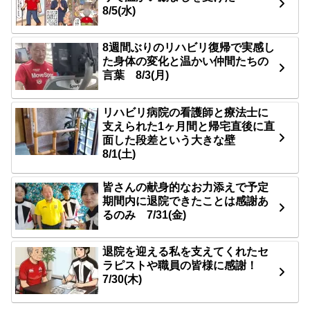
8/5(水)
8週間ぶりのリハビリ復帰で実感し
た身体の変化と温かい仲間たちの
言葉 8/3(月)
リハビリ病院の看護師と療法士に
支えられた1ヶ月間と帰宅直後に直
面した段差という大きな壁
8/1(土)
皆さんの献身的なお力添えで予定
期間内に退院できたことは感謝あ
るのみ 7/31(金)
退院を迎える私を支えてくれたセ
ラピストや職員の皆様に感謝！
7/30(木)