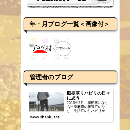
年・月ブログ一覧＜画像付＞
管理者のブログ
脳梗塞リハビリの日々
に思う
2015年2月、脳梗塞になり
右半身麻痺の後遺症のな
り、失語症のリハビリから
ブログを始め、週2回の通所
www.rihabiri.site
リハビリの様子や感じ...