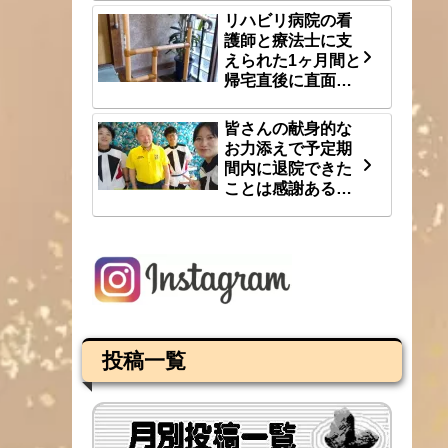
リハビリ病院の看
護師と療法士に支
えられた1ヶ月間と
帰宅直後に直面し
た段差という大き
な壁 8/1(土)
皆さんの献身的な
お力添えで予定期
間内に退院できた
ことは感謝あるの
み 7/31(金)
投稿一覧