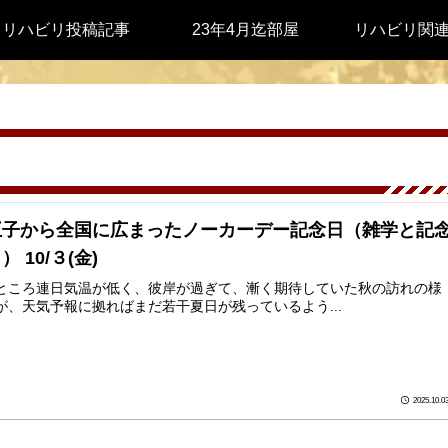
リハビリ投稿記事
23年4月迄部屋
リハビリ関
王子から全国に広まったノーカーデー記念日（雑学と記
） 10/３(金)
ところ連日気温が低く、彼岸が過ぎて、漸く期待していた秋の訪れの様
が、天気予報に拠ればまだ若干夏日が残っているよう...
2025.10.0