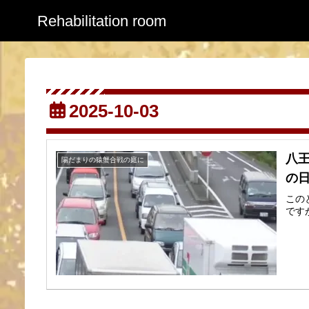
Rehabilitation room
2025-10-03
八
陽だまりの猿蟹合戦の庭に
の日
この
です