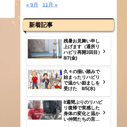
« 9月
11月 »
新着記事
残暑お見舞い申し
上げます（通所リ
ハビリ再開3回目）
8/7(金)
久々の揃い踏みで
始まったリハビリ
で温かい励ましを
受けた 8/5(水)
8週間ぶりのリハビ
リ復帰で実感した
身体の変化と温か
い仲間たちの言
葉 8/3(月)