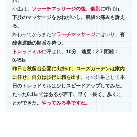
始。
小生は
、ソラーチマッサージの後
、
個別に
呼ばれ、
下肢のマッサージをおねがいし、腱板の痛みも訴え
る
。
終わってからまた
ソラーチマッサージ
にはいり、
有
酸素運動の順番を待つ
。
トレッドミル
に呼ばれ、
10分 速度：2.7 距離：
0.45㎞
昨日も秋留台公園に出掛け、ローズガーデンは家内
に任せ、自分は歩行に精を出す
。その結果として
本
日のトレッドミルは少しスピードアップしてみた。
たった0.1㎞ではあるが若干、早く・長く、歩くこ
とができた。
やってみる事ですね。