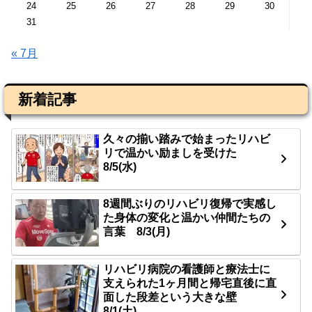
24
25
26
27
28
29
30
31
« 7月
新着記事
久々の揃い踏みで始まったリハビ
リで温かい励ましを受けた
8/5(水)
8週間ぶりのリハビリ復帰で実感し
た身体の変化と温かい仲間たちの
言葉 8/3(月)
リハビリ病院の看護師と療法士に
支えられた1ヶ月間と帰宅直後に直
面した段差という大きな壁
8/1(土)