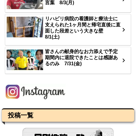
言葉 8/3(月)
リハビリ病院の看護師と療法士に
支えられた1ヶ月間と帰宅直後に直
面した段差という大きな壁
8/1(土)
皆さんの献身的なお力添えで予定
期間内に退院できたことは感謝あ
るのみ 7/31(金)
投稿一覧