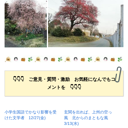
👇👇👇 ご意見・質問・激励 お気軽になんでもコ
メントを 👇👇👇
小学生国語でかなり影響を受
玄関を出れば、上州の空っ
けた文学者 12/27(金)
風 北からのまともな風
3/13(水)