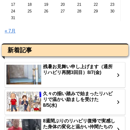
17
18
19
20
21
22
23
24
25
26
27
28
29
30
31
« 7月
新着記事
残暑お見舞い申し上げます（通所
リハビリ再開3回目）8/7(金)
久々の揃い踏みで始まったリハビ
リで温かい励ましを受けた
8/5(水)
8週間ぶりのリハビリ復帰で実感し
た身体の変化と温かい仲間たちの