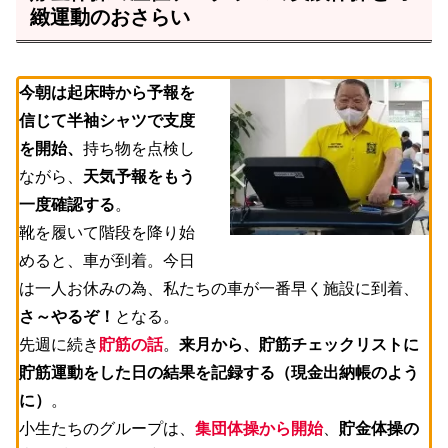
緻運動のおさらい
今朝は起床時から予報を
信じて半袖シャツで支度
を開始、
持ち物を点検し
ながら、
天気予報をもう
一度確認する
。
靴を履いて階段を降り始
めると、車が到着。今日
は一人お休みの為、私たちの車が一番早く施設に到着、
さ～やるぞ！
となる。
先週に続き
貯筋の話
。
来月から、貯筋チェックリストに
貯筋運動をした日の結果を記録する（現金出納帳のよう
に）
。
小生たちのグループは、
集団体操から開始
、
貯金体操の