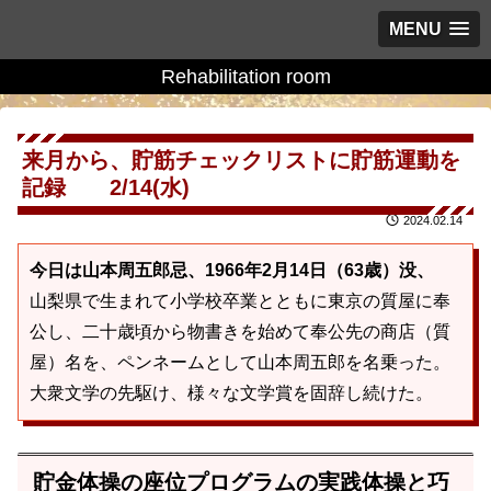
MENU
Rehabilitation room
来月から、貯筋チェックリストに貯筋運動を
記録 2/14(水)
2024.02.14
今日は山本周五郎忌、1966年2月14日（63歳）没、
山梨県で生まれて小学校卒業とともに東京の質屋に奉
公し、二十歳頃から物書きを始めて奉公先の商店（質
屋）名を、ペンネームとして山本周五郎を名乗った。
大衆文学の先駆け、様々な文学賞を固辞し続けた。
貯金体操の座位プログラムの実践体操と巧