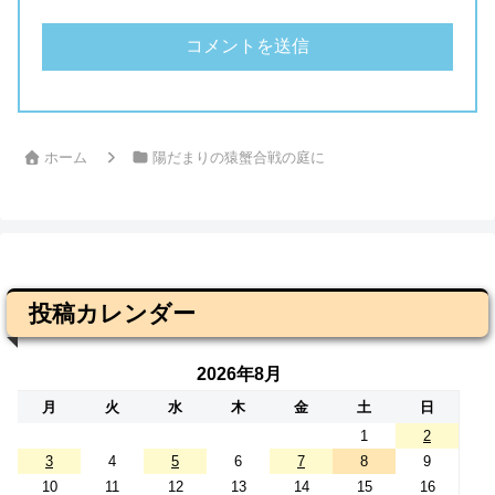
ホーム
陽だまりの猿蟹合戦の庭に
投稿カレンダー
2026年8月
月
火
水
木
金
土
日
1
2
3
4
5
6
7
8
9
10
11
12
13
14
15
16