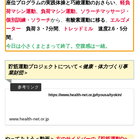
座位プログラムの実践体操と巧緻運動のおさらい
、
軽負
荷マシン運動、負荷マシン運動、ソラーチマッサージ・
個別訓練・ソラーチ
から、
有酸素運動に移る
、
エルゴメ
ーター
負荷３・7分間
、
トレッドミル
速度2.6・5分
間
。
今日は小さくまとまって終了。空腹感は一緒。
貯筋運動プロジェクトについて＜
健康・体力づくり事
業財団
＞
https://www.health-net.or.jp/tyousa/tyokin/
www.health-net.or.jp
やってみよう＜動画＞
右のサイドバーの『貯筋運動Do