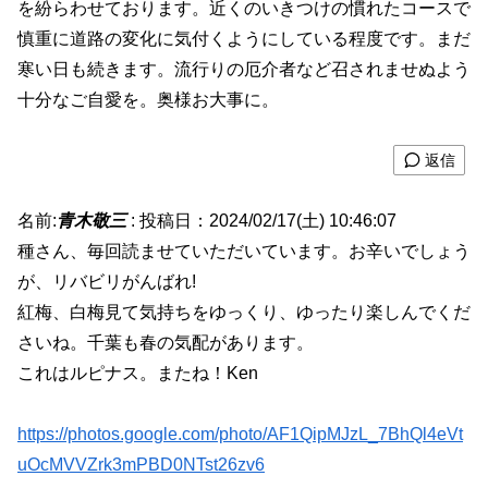
を紛らわせております。近くのいきつけの慣れたコースで
慎重に道路の変化に気付くようにしている程度です。まだ
寒い日も続きます。流行りの厄介者など召されませぬよう
十分なご自愛を。奥様お大事に。
返信
名前:
青木敬三
:
投稿日：2024/02/17(土) 10:46:07
種さん、毎回読ませていただいています。お辛いでしょう
が、リバビリがんばれ!
紅梅、白梅見て気持ちをゆっくり、ゆったり楽しんでくだ
さいね。千葉も春の気配があります。
これはルピナス。またね！Ken
https://photos.google.com/photo/AF1QipMJzL_7BhQl4eVt
uOcMVVZrk3mPBD0NTst26zv6