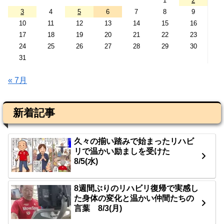
1
2
3
4
5
6
7
8
9
10
11
12
13
14
15
16
17
18
19
20
21
22
23
24
25
26
27
28
29
30
31
« 7月
新着記事
久々の揃い踏みで始まったリハビ
リで温かい励ましを受けた
8/5(水)
8週間ぶりのリハビリ復帰で実感し
た身体の変化と温かい仲間たちの
言葉 8/3(月)