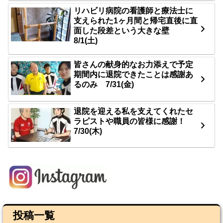
リハビリ病院の看護師と療法士に
支えられた1ヶ月間と帰宅直後に直
面した段差という大きな壁
8/1(土)
皆さんの献身的なお力添えで予定
期間内に退院できたことは感謝あ
るのみ 7/31(金)
退院を迎える私を支えてくれたセ
ラピストや職員の皆様に感謝！
7/30(木)
投稿一覧