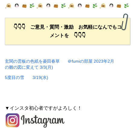
👇👇👇 ご意見・質問・激励 お気軽になんでもコ
メントを 👇👇👇
玄関の雲板の色紙を菱田春草
＠fumiの部屋 2023年2月
の雛の図に変えて 3/3(月)
5度目の雪 3/19(水)
▼インスタ初心者ですがよろしく！