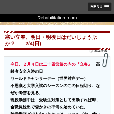
MENU
Rehabilitation room
寒い立春、明日・明後日はだいじょうぶ
か？ 2/4(日)
2024.02.04
今日、２月４日は二十四節気の内の『立春
』
高
齢者安全入浴の日
ワールドキャンサーデー（世界対癌デー）
不思議と大学入試のシーズンのこの日程辺り、な
ぜか降雪を見る
。
現役勤務中は、受験生対策として出勤すれば即、
全職員総出で雪かきの準備を始めていた。