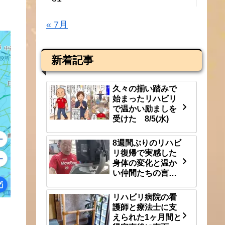
« 7月
新着記事
久々の揃い踏みで
始まったリハビリ
で温かい励ましを
受けた 8/5(水)
8週間ぶりのリハビ
リ復帰で実感した
身体の変化と温か
い仲間たちの言
葉 8/3(月)
リハビリ病院の看
護師と療法士に支
えられた1ヶ月間と