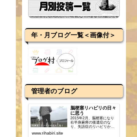
年・月ブログ一覧＜画像付＞
管理者のブログ
脳梗塞リハビリの日々
に思う
2015年2月、脳梗塞になり
右半身麻痺の後遺症のな
り、失語症のリハビリから
ブログを始め、週2回の通所
www.rihabiri.site
リハビリの様子や感じ...