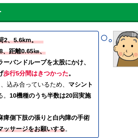
・
荷2、5.6km。
8、距離0.65㎞、
ラーバンドループを太股にかけ、
げ
歩行5分間はきつかった
。
ち、込み合っているため、
マシント
る。
10機種のうち半数は20回実施
麻痺側下肢の張りと白内障の手術
マッサージをお願いする
。