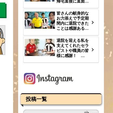
帰宅直後に直面し
た段差という大き
な壁 8/1(土)
皆さんの献身的な
お力添えで予定期
間内に退院できた
ことは感謝あるの
み 7/31(金)
退院を迎える私を
支えてくれたセラ
ピストや職員の皆
様に感謝！
7/30(木)
投稿一覧