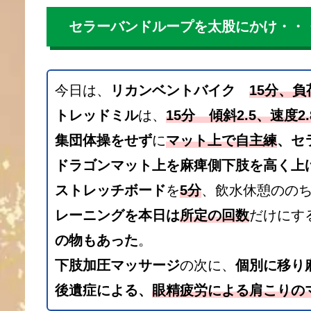
セラーバンドループを太股にかけ・・
今日は、
リカンベントバイク
15分、負
トレッドミル
は、
15分 傾斜2.5、速度2.
集団体操をせず
に
マット上で自主練
、セ
ドラゴンマット上を麻痺側下肢を高く上
ストレッチボード
を
5分
、飲水休憩のの
レーニングを本日は
所定の回数
だけにす
の物もあった
。
下肢加圧マッサージ
の次に、
個別に移り
後遺症による、
眼精疲労による肩こりの