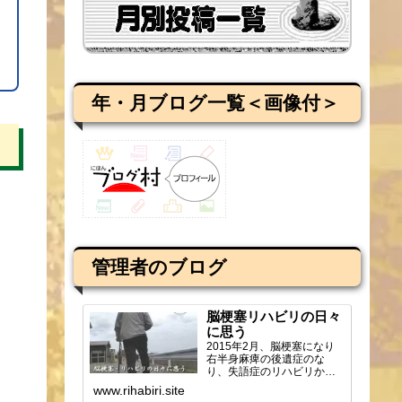
年・月ブログ一覧＜画像付＞
管理者のブログ
脳梗塞リハビリの日々
に思う
2015年2月、脳梗塞になり
右半身麻痺の後遺症のな
り、失語症のリハビリから
ブログを始め、週2回の通所
www.rihabiri.site
リハビリの様子や感じ...