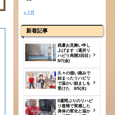
« 7月
新着記事
残暑お見舞い申し
上げます（通所リ
ハビリ再開3回目）
8/7(金)
久々の揃い踏みで
始まったリハビリ
で温かい励ましを
受けた 8/5(水)
8週間ぶりのリハビ
リ復帰で実感した
身体の変化と温か