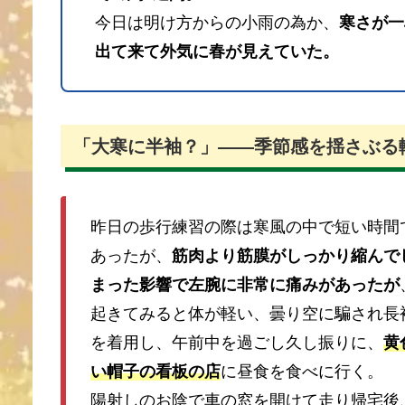
今日は明け方からの小雨の為か、
寒さが一
出て来て外気に春が見えていた。
「大寒に半袖？」――季節感を揺さぶる
昨日の歩行練習の際は寒風の中で短い時間
あったが、
筋肉より筋膜がしっかり縮んで
まった影響で左腕に非常に痛みがあったが
起きてみると体が軽い、曇り空に騙され長
を着用し、午前中を過ごし久し振りに、
黄
い帽子の看板の店
に昼食を食べに行く。
陽射しのお陰で車の窓を開けて走り帰宅後