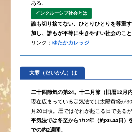
ある。
インクルーシブ社会とは
誰も切り捨てない、ひとりひとりを尊重す
加し、誰もが平等に生きやすい社会のこと
リンク：
ゆたかカレッジ
大寒（だいかん）は
二十四節気の第24。十二月節（旧暦12月
現在広まっている定気法では太陽黄経が3
月20日頃。暦ではそれが起こる日である
平気法では冬至から1/12年（約30.44
での約2週間。