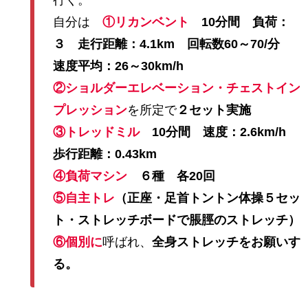
自分は
①リカンベント
10分間 負荷：
３ 走行距離：4.1km 回転数60～70/分
速度平均：26～30km/h
②ショルダーエレベーション・チェストイン
プレッション
を所定で
２セット実施
③トレッドミル
10分間 速度：2.6km/h
歩行距離：0.43km
④負荷マシン
６種 各20回
⑤自主トレ
（正座・足首トントン体操５セッ
ト・ストレッチボードで脹脛のストレッチ）
⑥個別に
呼ばれ、
全身ストレッチをお願いす
る。