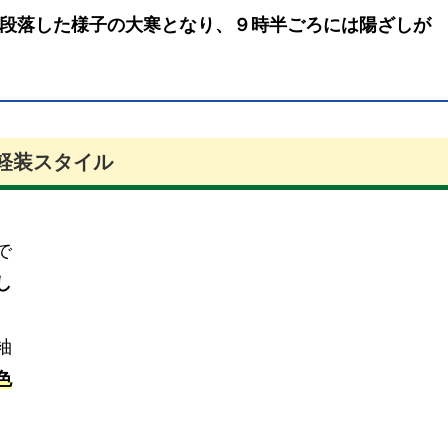
段落した様子の大寒となり、９時半ごろには陽ざしが
軽装スタイル
で
し
、
袖
色
、