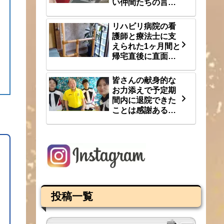
い仲間たちの言
葉 8/3(月)
リハビリ病院の看
護師と療法士に支
えられた1ヶ月間と
帰宅直後に直面し
た段差という大き
な壁 8/1(土)
皆さんの献身的な
お力添えで予定期
間内に退院できた
ことは感謝あるの
み 7/31(金)
投稿一覧