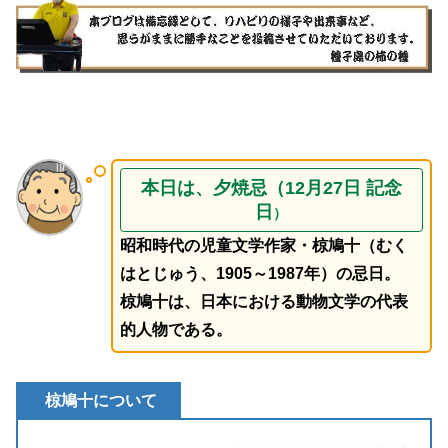
本日は、夕焼忌（12月27日 記念
日
）
昭和時代の児童文学作家・椋鳩十（むく
はとじゅう、1905～1987年）の忌日。
椋鳩十は、日本における動物文学の代表
的人物である。
椋鳩十について