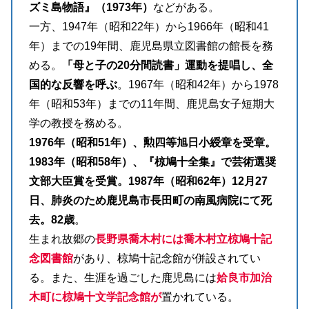
ズミ島物語』（1973年）
などがある。
一方、1947年（昭和22年）から1966年（昭和41
年）までの19年間、鹿児島県立図書館の館長を務
める。
「母と子の20分間読書」運動を提唱し、全
国的な反響を呼ぶ
。1967年（昭和42年）から1978
年（昭和53年）までの11年間、鹿児島女子短期大
学の教授を務める。
1976年（昭和51年）、勲四等旭日小綬章を受章。
1983年（昭和58年）、『椋鳩十全集』で芸術選奨
文部大臣賞を受賞。1987年（昭和62年）12月27
日、肺炎のため鹿児島市長田町の南風病院にて死
去。82歳
。
生まれ故郷の
長野県喬木村には喬木村立椋鳩十記
念図書館
があり、椋鳩十記念館が併設されてい
る。また、生涯を過ごした鹿児島には
姶良市加治
木町に椋鳩十文学記念館が
置かれている。