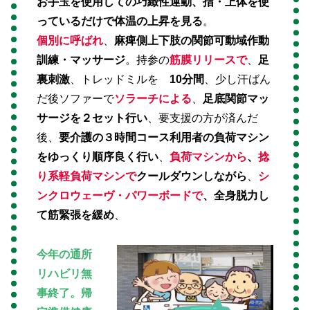
お手玉を使用しての巧緻性運動、指・上体を使
っているだけで体温の上昇を見る
。
個別に呼ばれ
、
麻痺側上下肢の関節可動域作動
訓練・マッサージ
。持参の
筋膜リリースで
、
足
裏刺激
、トレッドミルを
10分間
、少し汗ばん
だ後ソファーで
ソラーチによる
、
足底関節マッ
サージを２セット行い
、要支援の方が済んだ
後、
要介護の３時間コース利用者の負荷マシン
をゆっくり順序良く行い
、
負荷マシンから
、
捻
り系軽負荷マシンで
クールダウンしながら
、
シ
ンクロウェーヴ・パワーボードで
、全身脱力し
て筋緊張を緩め
、
今年の通所
リハビリ無
事終了。帰