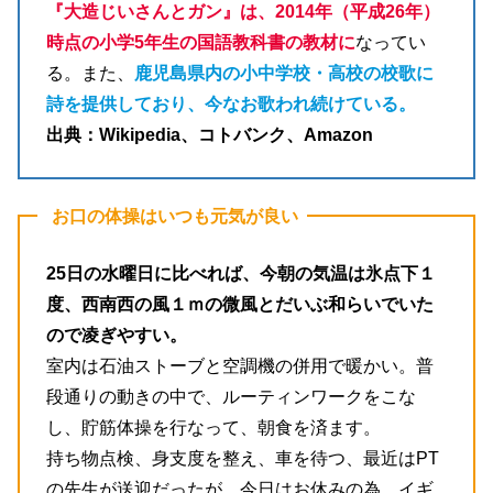
『大造じいさんとガン』は、2014年（平成26年）
時点の小学5年生の国語教科書の教材に
なってい
る。また、
鹿児島県内の小中学校・高校の校歌に
詩を提供しており、今なお歌われ続けている。
出典：Wikipedia、コトバンク、Amazon
お口の体操はいつも元気が良い
25日の水曜日に比べれば、今朝の気温は氷点下１
度、西南西の風１ｍの微風とだいぶ和らいでいた
ので凌ぎやすい。
室内は石油ストーブと空調機の併用で暖かい。普
段通りの動きの中で、ルーティンワークをこな
し、貯筋体操を行なって、朝食を済ます。
持ち物点検、身支度を整え、車を待つ、最近はPT
の先生が送迎だったが、今日はお休みの為、イギ