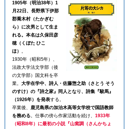
1905年（明治38年）1
月22日、長野県下伊那
郡喬木村（たかぎむ
ら）に次男として生ま
れる。本名は久保田彦
穂（くぼた ひこ
ほ）
。
1930年（昭和5年）、
法政大学法文学部（後
の文学部）国文科を卒
業。
大学在学中、詩人・佐藤惣之助（さとう そう
のすけ）の『詩之家』同人となり、詩集『駿馬』
（1926年）を発表
する。
卒業後、
鹿児島県の加治木高等女学校で国語教師
を務める
。仕事の傍ら作家活動を続け、
1933年
（昭和8年）に最初の小説『山窩調（さんかちょ