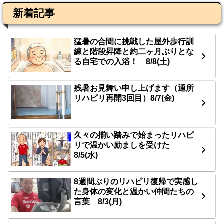
新着記事
猛暑の合間に挑戦した屋外歩行訓
練と階段昇降と約二ヶ月ぶりとな
る自宅での入浴！ 8/8(土)
残暑お見舞い申し上げます（通所
リハビリ再開3回目）8/7(金)
久々の揃い踏みで始まったリハビ
リで温かい励ましを受けた
8/5(水)
8週間ぶりのリハビリ復帰で実感し
た身体の変化と温かい仲間たちの
言葉 8/3(月)