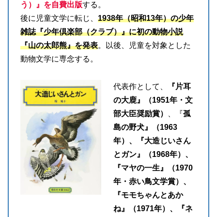
う）』を自費出版
する。
後に児童文学に転じ、
1938年（昭和13年）の少年
雑誌『少年倶楽部（クラブ）』に初の動物小説
『山の太郎熊』を発表
。以後、児童を対象とした
動物文学に専念する。
代表作として、
『片耳
の大鹿』（1951年・文
部大臣奨励賞）
、『
孤
島の野犬』（1963
年）、『大造じいさん
とガン』（1968年）、
『マヤの一生』（1970
年・赤い鳥文学賞）、
『モモちゃんとあか
ね』（1971年）、『ネ