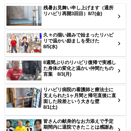
残暑お見舞い申し上げます（通所
リハビリ再開3回目）8/7(金)
久々の揃い踏みで始まったリハビ
リで温かい励ましを受けた
8/5(水)
8週間ぶりのリハビリ復帰で実感し
た身体の変化と温かい仲間たちの
言葉 8/3(月)
リハビリ病院の看護師と療法士に
支えられた1ヶ月間と帰宅直後に直
面した段差という大きな壁
8/1(土)
皆さんの献身的なお力添えで予定
期間内に退院できたことは感謝あ