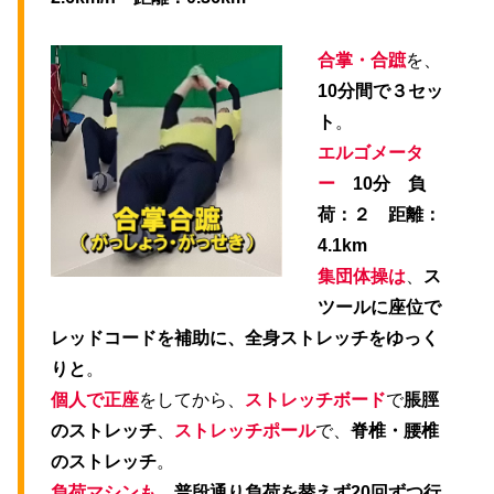
合掌・合蹠
を、
10分間で３セッ
ト
。
エルゴメータ
ー
10分 負
荷：２ 距離：
4.1km
集団体操は
、
ス
ツールに座位で
レッドコードを補助に、全身ストレッチをゆっく
りと
。
個人で正座
をしてから、
ストレッチボード
で
脹脛
のストレッチ
、
ストレッチポール
で、
脊椎・腰椎
のストレッチ
。
負荷マシンも
、
普段通り負荷を替えず20回ずつ行