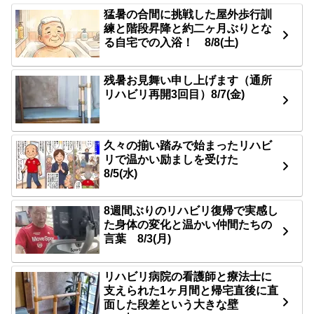
猛暑の合間に挑戦した屋外歩行訓
練と階段昇降と約二ヶ月ぶりとな
る自宅での入浴！ 8/8(土)
残暑お見舞い申し上げます（通所
リハビリ再開3回目）8/7(金)
久々の揃い踏みで始まったリハビ
リで温かい励ましを受けた
8/5(水)
8週間ぶりのリハビリ復帰で実感し
た身体の変化と温かい仲間たちの
言葉 8/3(月)
リハビリ病院の看護師と療法士に
支えられた1ヶ月間と帰宅直後に直
面した段差という大きな壁