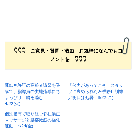
👇👇👇 ご意見・質問・激励 お気軽になんでもコ
メントを 👇👇👇
運転免許証の高齢者講習を受
「努力があってこそ」スタッ
講で、指導員の実地指導にち
フに褒められた左手静止訓練!
ょっぴり、臍を嚙む
／明日は処暑 8/22(金)
4/22(火)
個別指導で取り組む脊柱矯正
マッサージと腰部殿筋の強化
運動 4/24(金)