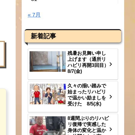
« 7月
新着記事
残暑お見舞い申し
上げます（通所リ
ハビリ再開3回目）
8/7(金)
久々の揃い踏みで
始まったリハビリ
で温かい励ましを
受けた 8/5(水)
8週間ぶりのリハビ
リ復帰で実感した
身体の変化と温か