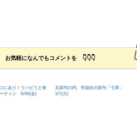
励 お気軽になんでもコメントを 👇👇👇
コにあり！リハビリと食
五節句の内、年始めの節句「七草」
ティン 5/30(金)
1/7(火)