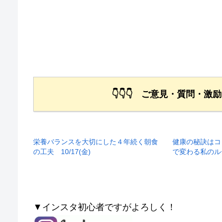
👇👇👇 ご意見・質問・激
栄養バランスを大切にした４年続く朝食
健康の秘訣はコ
の工夫 10/17(金)
で変わる私のルー
▼インスタ初心者ですがよろしく！