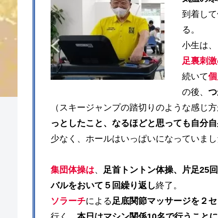
到着して
る。
小生は、
足裏刺激
続いて
個
の後、
つ
（スキージャンプの踏切りのような感じ方
っとしたこと、なるほどと思っても自分自
少なく、ホールはいっぱいになっていまし
集団体操は
、
足首トントン体操、片足25
バルをおいて５回繰り返し
終了。
ソラーチ
による
足底関節マッサージを２セ
行く、
本日はマシン関係10名で行うこと