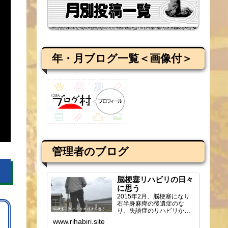
年・月ブログ一覧＜画像付＞
管理者のブログ
脳梗塞リハビリの日々
に思う
2015年2月、脳梗塞になり
右半身麻痺の後遺症のな
り、失語症のリハビリから
ブログを始め、週2回の通所
www.rihabiri.site
リハビリの様子や感じ...