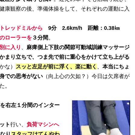
健康観察の後、準備体操をして、それぞれの運動に入
トレッドミルから
9分 2.6km/h 距離：0.38㎞
のローラーを
３分間
。
別に入り
、
麻痺側上下肢の関節可動域訓練マッサージ
かまり立ちで、つま先で前に重心をかけて立ち上がる
かな）
スッと左足が前に浮く、楽に動く
、
本当にちょ
身での思考がない
（向上心の欠如？）今日は欠席者が
た。
回を右左１分間のインター
ット
行い、
負荷マシンへ
になり
スタッフはてんやわ