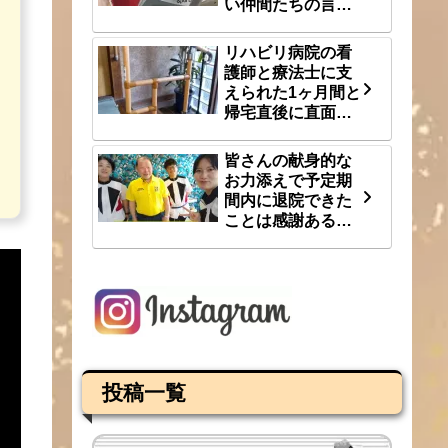
い仲間たちの言
葉 8/3(月)
リハビリ病院の看
護師と療法士に支
えられた1ヶ月間と
帰宅直後に直面し
た段差という大き
な壁 8/1(土)
皆さんの献身的な
お力添えで予定期
間内に退院できた
ことは感謝あるの
み 7/31(金)
投稿一覧