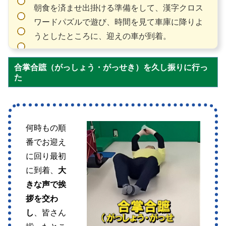
朝食を済ませ出掛ける準備をして、漢字クロス
ワードパズルで遊び、時間を見て車庫に降りよ
うとしたところに、迎えの車が到着。
合掌合蹠（がっしょう・がっせき）を久し振りに行っ
た
何時もの順
番でお迎え
に回り最初
に到着、
大
きな声で挨
拶を交わ
し
、皆さん