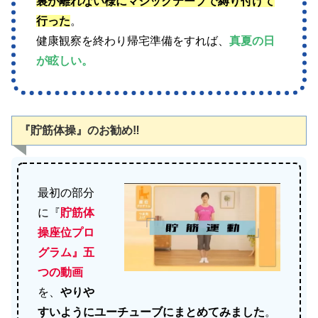
裏が離れない様にマジックテープで縛り付けて
行った
。
健康観察を終わり帰宅準備をすれば、
真夏の日
が眩しい。
『貯筋体操』のお勧め‼
最初の部分
に『
貯筋体
操座位プロ
グラム』五
つの動画
を、
やりや
すいようにユーチューブにまとめてみました
。