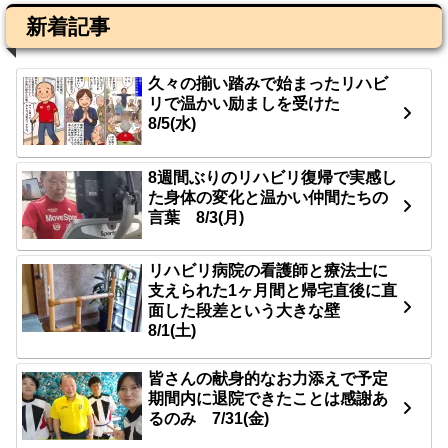
新着記事
久々の揃い踏みで始まったリハビ
リで温かい励ましを受けた
8/5(水)
8週間ぶりのリハビリ復帰で実感し
た身体の変化と温かい仲間たちの
言葉 8/3(月)
リハビリ病院の看護師と療法士に
支えられた1ヶ月間と帰宅直後に直
面した段差という大きな壁
8/1(土)
皆さんの献身的なお力添えで予定
期間内に退院できたことは感謝あ
るのみ 7/31(金)