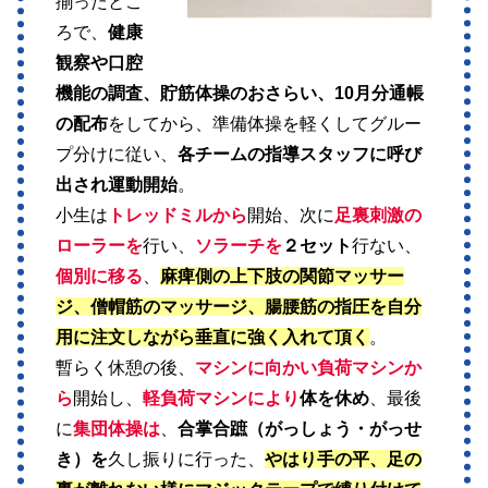
揃ったとこ
ろで、
健康
観察や口腔
機能の調査、貯筋体操のおさらい、10月分通帳
の配布
をしてから、準備体操を軽くしてグルー
プ分けに従い、
各チームの指導スタッフに呼び
出され運動開始
。
小生は
トレッドミルから
開始、次に
足裏刺激の
ローラーを
行い、
ソラーチを
２セット
行ない、
個別に移る
、
麻痺側の上下肢の関節マッサー
ジ、僧帽筋のマッサージ、腸腰筋の指圧を自分
用に注文しながら垂直に強く入れて頂く
。
暫らく休憩の後、
マシンに向かい負荷マシンか
ら
開始し、
軽負荷マシンにより
体を休め
、最後
に
集団体操は
、
合掌合蹠（がっしょう・がっせ
き）を
久し振りに行った、
やはり手の平、足の