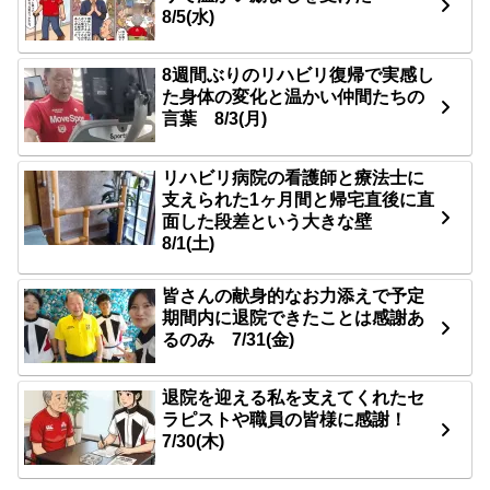
8/5(水)
8週間ぶりのリハビリ復帰で実感し
た身体の変化と温かい仲間たちの
言葉 8/3(月)
リハビリ病院の看護師と療法士に
支えられた1ヶ月間と帰宅直後に直
面した段差という大きな壁
8/1(土)
皆さんの献身的なお力添えで予定
期間内に退院できたことは感謝あ
るのみ 7/31(金)
退院を迎える私を支えてくれたセ
ラピストや職員の皆様に感謝！
7/30(木)