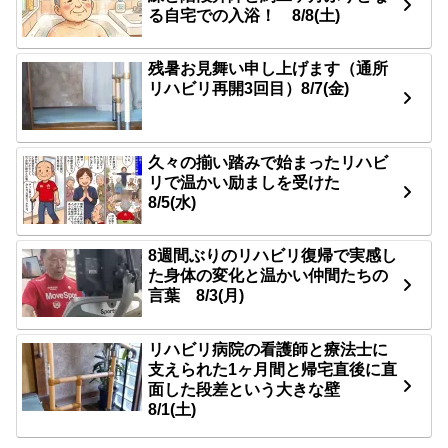
る自宅での入浴！ 8/8(土)
残暑お見舞い申し上げます（通所
リハビリ再開3回目）8/7(金)
久々の揃い踏みで始まったリハビ
リで温かい励ましを受けた
8/5(水)
8週間ぶりのリハビリ復帰で実感し
た身体の変化と温かい仲間たちの
言葉 8/3(月)
リハビリ病院の看護師と療法士に
支えられた1ヶ月間と帰宅直後に直
面した段差という大きな壁
8/1(土)