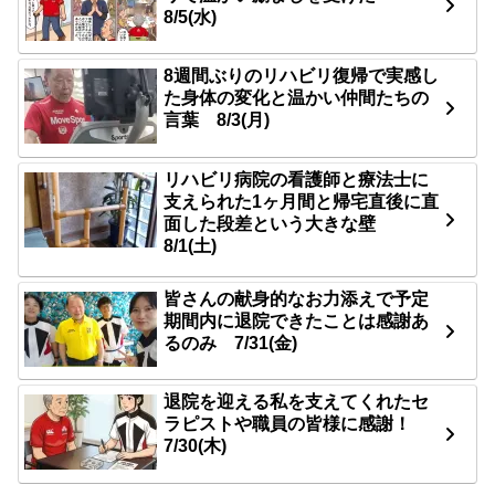
8/5(水)
8週間ぶりのリハビリ復帰で実感し
た身体の変化と温かい仲間たちの
言葉 8/3(月)
リハビリ病院の看護師と療法士に
支えられた1ヶ月間と帰宅直後に直
面した段差という大きな壁
8/1(土)
皆さんの献身的なお力添えで予定
期間内に退院できたことは感謝あ
るのみ 7/31(金)
退院を迎える私を支えてくれたセ
ラピストや職員の皆様に感謝！
7/30(木)