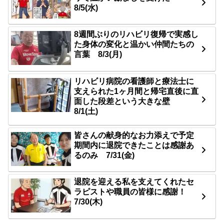
8/5(水)
8週間ぶりのリハビリ復帰で実感し
た身体の変化と温かい仲間たちの
言葉 8/3(月)
リハビリ病院の看護師と療法士に
支えられた1ヶ月間と帰宅直後に直
面した段差という大きな壁
8/1(土)
皆さんの献身的なお力添えで予定
期間内に退院できたことは感謝あ
るのみ 7/31(金)
退院を迎える私を支えてくれたセ
ラピストや職員の皆様に感謝！
7/30(木)