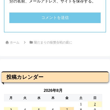
分の名前、メールアドレス、サイトを保存する。
ホーム
陽だまりの猿蟹合戦の庭に
投稿カレンダー
2026年8月
月
火
水
木
金
土
日
1
2
3
4
5
6
7
8
9