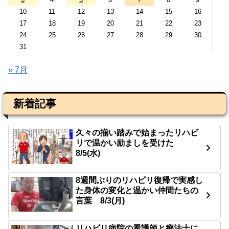
10
11
12
13
14
15
16
17
18
19
20
21
22
23
24
25
26
27
28
29
30
31
« 7月
新着記事
久々の揃い踏みで始まったリハビ
リで温かい励ましを受けた
8/5(水)
8週間ぶりのリハビリ復帰で実感し
た身体の変化と温かい仲間たちの
言葉 8/3(月)
リハビリ病院の看護師と療法士に