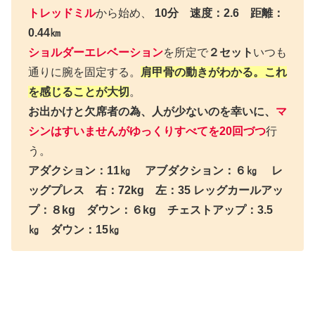
トレッドミル
から始め、
10分 速度：2.6 距離：
0.44㎞
ショルダーエレベーション
を所定で
２セット
いつも
通りに腕を固定する。
肩甲骨の動きがわかる。これ
を感じることが大切
。
お出かけと欠席者の為、人が少ないのを幸いに、
マ
シンはすいませんがゆっくりすべてを20回づつ
行
う。
アダクション：11㎏ アブダクション：６㎏ レ
ッグプレス 右：72kg 左：35 レッグカールアッ
プ：８kg ダウン：６kg チェストアップ：3.5
㎏ ダウン：15㎏