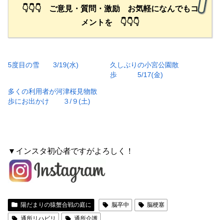
👇👇👇 ご意見・質問・激励 お気軽になんでもコ
メントを 👇👇👇
5度目の雪 3/19(水)
久しぶりの小宮公園散
歩 5/17(金)
多くの利用者が河津桜見物散
歩にお出かけ ３/９(土)
▼インスタ初心者ですがよろしく！
陽だまりの猿蟹合戦の庭に
脳卒中
脳梗塞
通所リハビリ
通所介護