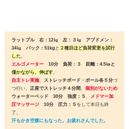
ラットプル 右：12㎏ 左：３㎏ アブドメン：
34㎏ バック：51kg
と
２種目ほど負荷変更を試行
した
。
エルゴメーター
10分 負荷：３ 距離：4.5㎞と
僅かながら、伸ばす
。
自主トレ実施
、
ストレッチボード・ポール各５分
づ
つ行い、
正座でストレッチ４分間
。
個別がないため
ウォーターベッド 30分 強度：５
、
メドマー加
圧マッサージ
10分 圧力：５
をして本日も終
了。
汗もかき空腹にもなった。お疲れさんでした。