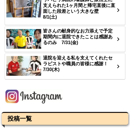
支えられた1ヶ月間と帰宅直後に直
面した段差という大きな壁
8/1(土)
皆さんの献身的なお力添えで予定
期間内に退院できたことは感謝あ
るのみ 7/31(金)
退院を迎える私を支えてくれたセ
ラピストや職員の皆様に感謝！
7/30(木)
投稿一覧