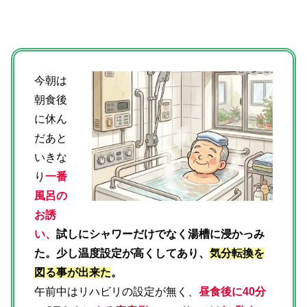
今朝は
朝食後
に休ん
だあと
いきな
り
一番
風呂の
お誘
い、
試しにシャワーだけでなく湯槽に浸かっみ
た。少し温度設定が高くしてあり、
気分転換を
図る事が出来た
。
午前中はリハビリの設定が無く、
昼食後に40分