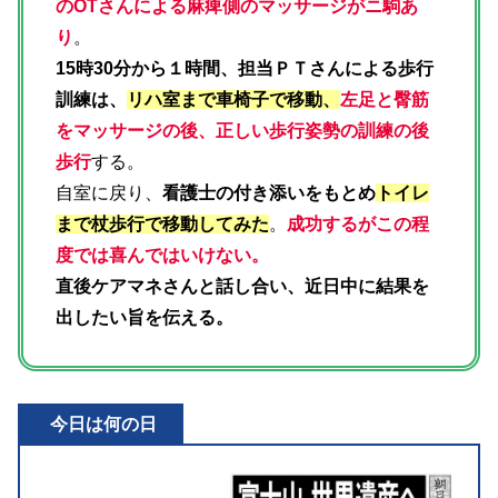
のOTさんによる麻痺側のマッサージがニ駒あ
り
。
15時30分から１時間、担当ＰＴさんによる歩行
訓練は、
リハ室まで車椅子で移動、
左足と臀筋
をマッサージの後、正しい歩行姿勢の訓練の後
歩行
する。
自室に戻り、
看護士の付き添いをもとめ
トイレ
まで杖歩行で移動してみた
。
成功するがこの程
度では喜んではいけない。
直後ケアマネさんと話し合い、近日中に結果を
出したい旨を伝える。
今日は何の日