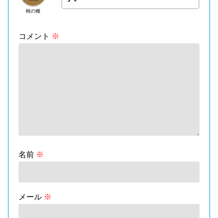
柿の種
コメント
※
名前
※
メール
※