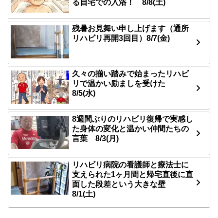
る自宅での入浴！ 8/8(土)
残暑お見舞い申し上げます（通所
リハビリ再開3回目）8/7(金)
久々の揃い踏みで始まったリハビ
リで温かい励ましを受けた
8/5(水)
8週間ぶりのリハビリ復帰で実感し
た身体の変化と温かい仲間たちの
言葉 8/3(月)
リハビリ病院の看護師と療法士に
支えられた1ヶ月間と帰宅直後に直
面した段差という大きな壁
8/1(土)