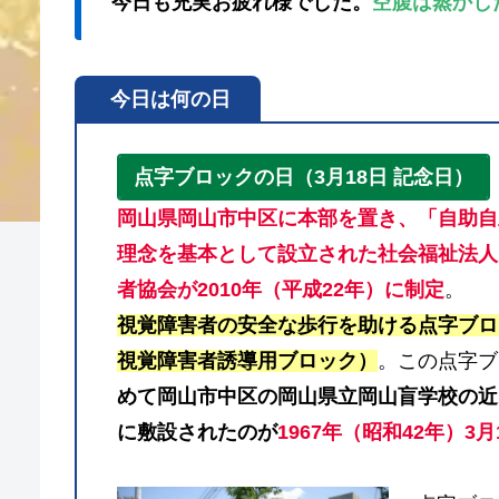
今日も充実お疲れ様でした。
空腹は蒸かし
今日は何の日
点字ブロックの日（3月18日 記念日）
岡山県岡山市中区に本部を置き、「自助自
理念を基本として設立された社会福祉法人
者協会が2010年（平成22年）に制定
。
視覚障害者の安全な歩行を助ける点字ブロ
視覚障害者誘導用ブロック）
。この点字ブ
めて岡山市中区の岡山県立岡山盲学校の近
に敷設されたのが
1967年（昭和42年）3月