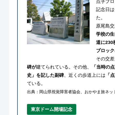
点字ブロ
記念日は
た。
原尾島交
学校の生
道に23
ブロック
その交差
碑が
建てられている。その他、
「当時の点
史」を記した副碑
、近くの歩道上には
「点
ている。
出典：岡山県視覚障害者協会、おかやま旅ネット、W
東京ドーム開場記念