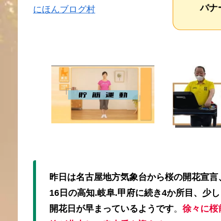
バナー
にほんブログ村
昨日は名古屋地方気象台から桜の開花宣言
16日の高知.岐阜.甲府に続き4か所目、少し
開花日が早まっているようです
。
徐々に桜