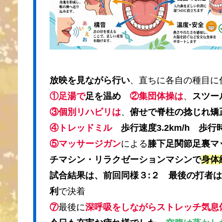
放映を見ながら行い
、直ちに各自の種目に
①足湯で
足を温め
②集団体操は
、
スツー
③個別リハビリは
、
俯せで脊柱の捻じれ矯
④トレッドミル
歩行速度3.2km/h 歩行時
⑤マッサージガン
による
膝下足関節足裏マ
チマシン・リラクゼーションマシンで
身体
試合結果は、前回同様３:２ 最後の打者
利
で決着
⑦
最後に
深呼吸をしながらストレッチ気息