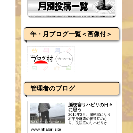
年・月ブログ一覧＜画像付＞
管理者のブログ
脳梗塞リハビリの日々
に思う
2015年2月、脳梗塞になり
右半身麻痺の後遺症のな
り、失語症のリハビリから
ブログを始め、週2回の通所
www.rihabiri.site
リハビリの様子や感じ...