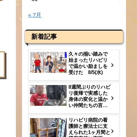
« 7月
新着記事
久々の揃い踏みで
始まったリハビリ
で温かい励ましを
受けた 8/5(水)
8週間ぶりのリハビ
リ復帰で実感した
身体の変化と温か
い仲間たちの言
葉 8/3(月)
リハビリ病院の看
護師と療法士に支
えられた1ヶ月間と