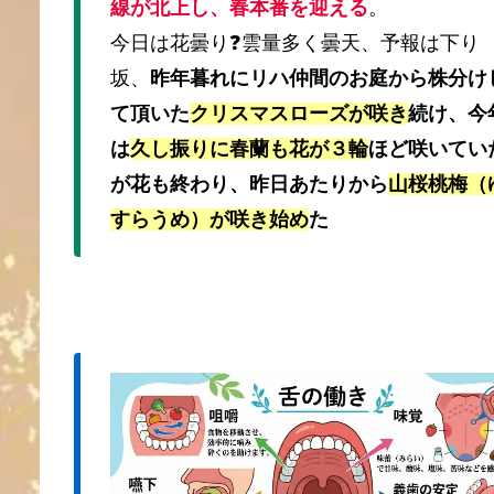
線が北上し、春本番を迎える
。
今日は花曇り❓雲量多く曇天、予報は下り
坂、
昨年暮れにリハ仲間のお庭から株分け
て頂いた
クリスマスローズが咲き
続け、今
は
久し振りに春蘭も花が３輪
ほど咲いてい
が花も終わり、昨日あたりから
山桜桃梅（
すらうめ）が咲き始め
た