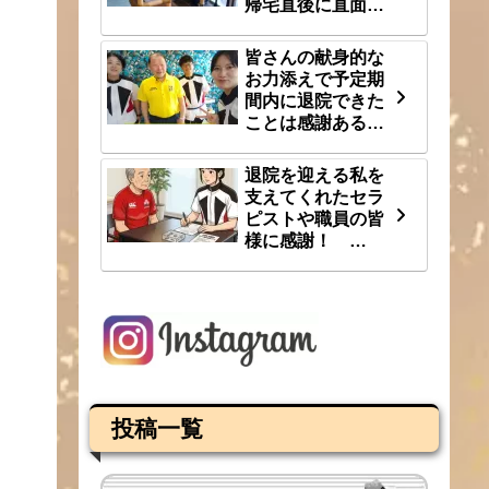
帰宅直後に直面し
た段差という大き
な壁 8/1(土)
皆さんの献身的な
お力添えで予定期
間内に退院できた
ことは感謝あるの
み 7/31(金)
退院を迎える私を
支えてくれたセラ
ピストや職員の皆
様に感謝！
7/30(木)
投稿一覧