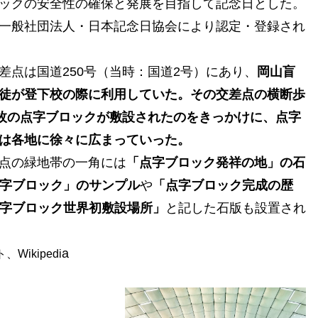
ックの安全性の確保と発展を目指して記念日とした。
一般社団法人・日本記念日協会により認定・登録され
差点は国道250号（当時：国道2号）にあり、
岡山盲
徒が登下校の際に利用していた。その交差点の横断歩
0枚の点字ブロックが敷設されたのをきっかけに、点字
は各地に徐々に広まっていった。
点の緑地帯の一角には
「点字ブロック発祥の地」の石
字ブロック」のサンプル
や
「点字ブロック完成の歴
字ブロック世界初敷設場所」
と記した石版も設置され
a
ikipedi