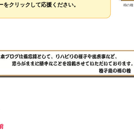
をクリックして応援ください。
柿の種
、
前