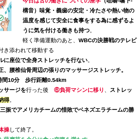
今日は舌の働きについての座学
（咀嚼-嚥下-
構音）味覚・義歯の安定・冷たさや熱い物の
温度を感じて安全に食事をする為に感ずるよ
うに気を付ける働きも持つ
。
軽く準備運動のあと、
WBCの決勝戦のテレビ
付き添われて移動する
ルに座位で全身ストレッチを行ない
。
正、腰椎仙骨周辺の張りのマッサージストレッチ。
間10分 歩行距離0.54km
ッサージを
行った後
⑥負荷マシンに移り
、
ストレッ
納得
。
は三振でアメリカチームの惜敗でベネズエラチームの勝
体操
して終了。