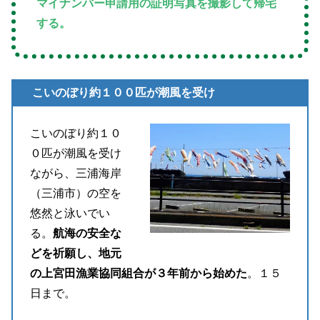
マイナンバー申請用の証明写真を撮影して帰宅
する。
こいのぼり約１００匹が潮風を受け
こいのぼり約１０
０匹が潮風を受け
ながら、三浦海岸
（三浦市）の空を
悠然と泳いでい
る。
航海の安全な
どを祈願し、地元
の上宮田漁業協同組合が３年前から始めた
。１５
日まで。