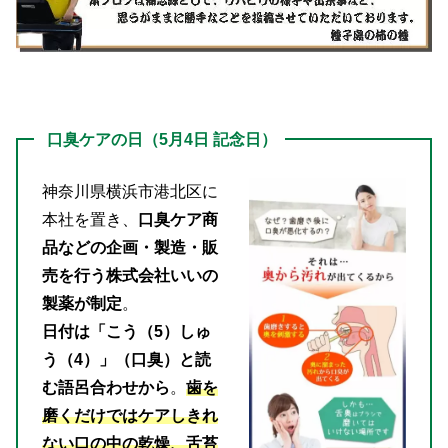
口臭ケアの日（5月4日 記念日）
神奈川県横浜市港北区に
本社を置き、
口臭ケア商
品などの企画・製造・販
売を行う株式会社いいの
製薬が制定
。
日付は「こう（5）しゅ
う（4）」（口臭）と読
む語呂合わせから
。
歯を
磨くだけではケアしきれ
ない口の中の乾燥、舌苔