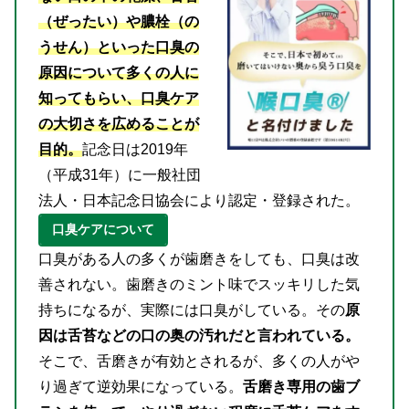
（ぜったい）や膿栓（の
うせん）といった口臭の
原因について多くの人に
知ってもらい、口臭ケア
の大切さを広めることが
目的。
記念日は2019年
（平成31年）に一般社団
法人・日本記念日協会により認定・登録された。
口臭ケアについて
口臭がある人の多くが歯磨きをしても、口臭は改
善されない。歯磨きのミント味でスッキリした気
持ちになるが、実際には口臭がしている。その
原
因は舌苔などの口の奥の汚れだと言われている。
そこで、舌磨きが有効とされるが、多くの人がや
り過ぎて逆効果になっている。
舌磨き専用の歯ブ