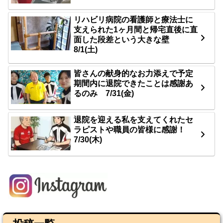
リハビリ病院の看護師と療法士に
支えられた1ヶ月間と帰宅直後に直
面した段差という大きな壁
8/1(土)
皆さんの献身的なお力添えで予定
期間内に退院できたことは感謝あ
るのみ 7/31(金)
退院を迎える私を支えてくれたセ
ラピストや職員の皆様に感謝！
7/30(木)