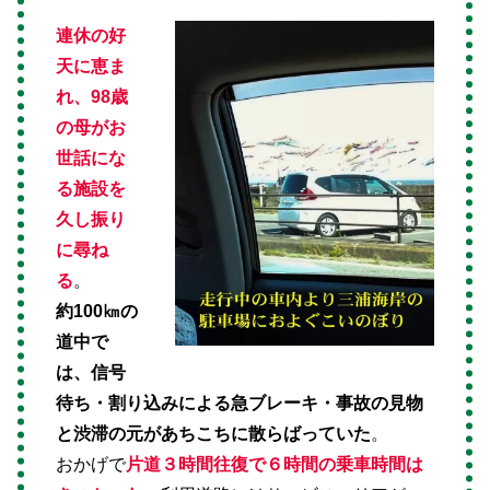
連休の好
天に恵ま
れ、98歳
の母がお
世話にな
る施設を
久し振り
に尋ね
る
。
約100㎞の
道中で
は、信号
待ち・割り込みによる急ブレーキ・事故の見物
と渋滞の元があちこちに散らばっていた
。
おかげで
片道３時間往復で６時間の乗車時間は