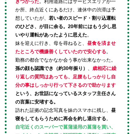
きつかった
。利用道路にはサービスエリアが一
か所、終点近くにあるだけ、連休中の渋滞は予
想していたが、
若い者のスピード・割り込運転
のひどさ、が目に余る。20年前にはもう少し思
いやり運転があったように思えた
。
妹を迎えに行き、母を尋ねると、
昼食を済ませ
たところで機嫌善くしていたので安心する
。
勤務の都合でなかなか会う事が出来なかった。
孫の顔も認識でき（約30年振り）
、
歳相応に繰
り返しの質問はあっても、足腰もしっかりし自
分の事はしっかり行って下さるので助かります
という、お世話になっているスタッフ主任さん
の言葉に安堵する。
訪れた証拠の記念写真を妹のスマホに残し、
昼
寝をしてもらうために再会を約し退出する
。
自宅近くのスーパーで菖蒲湯用の菖蒲を買い、