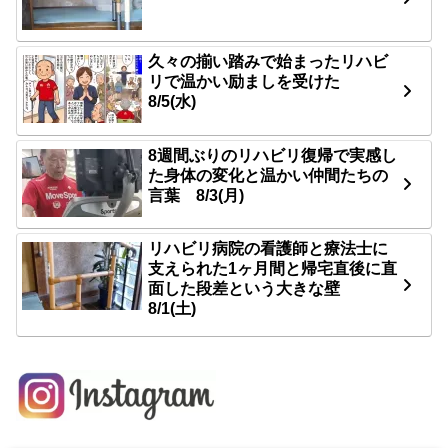
久々の揃い踏みで始まったリハビ
リで温かい励ましを受けた
8/5(水)
8週間ぶりのリハビリ復帰で実感し
た身体の変化と温かい仲間たちの
言葉 8/3(月)
リハビリ病院の看護師と療法士に
支えられた1ヶ月間と帰宅直後に直
面した段差という大きな壁
8/1(土)