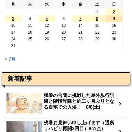
月
火
水
木
金
土
日
1
2
3
4
5
6
7
8
9
10
11
12
13
14
15
16
17
18
19
20
21
22
23
24
25
26
27
28
29
30
31
« 7月
新着記事
猛暑の合間に挑戦した屋外歩行訓
練と階段昇降と約二ヶ月ぶりとな
る自宅での入浴！ 8/8(土)
残暑お見舞い申し上げます（通所
リハビリ再開3回目）8/7(金)