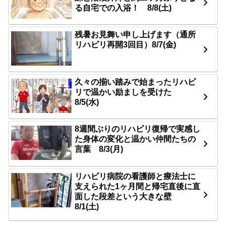
る自宅での入浴！ 8/8(土)
残暑お見舞い申し上げます（通所
リハビリ再開3回目）8/7(金)
久々の揃い踏みで始まったリハビ
リで温かい励ましを受けた
8/5(水)
8週間ぶりのリハビリ復帰で実感し
た身体の変化と温かい仲間たちの
言葉 8/3(月)
リハビリ病院の看護師と療法士に
支えられた1ヶ月間と帰宅直後に直
面した段差という大きな壁
8/1(土)