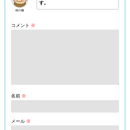
す。
柿の種
コメント
※
名前
※
メール
※