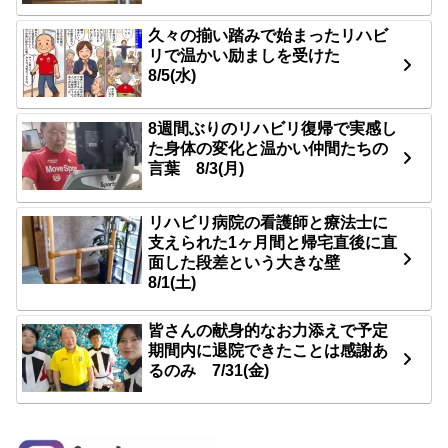
久々の揃い踏みで始まったリハビ
リで温かい励ましを受けた
8/5(水)
8週間ぶりのリハビリ復帰で実感し
た身体の変化と温かい仲間たちの
言葉 8/3(月)
リハビリ病院の看護師と療法士に
支えられた1ヶ月間と帰宅直後に直
面した段差という大きな壁
8/1(土)
皆さんの献身的なお力添えで予定
期間内に退院できたことは感謝あ
るのみ 7/31(金)