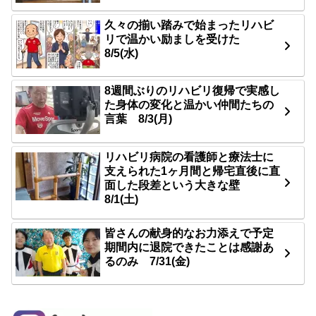
久々の揃い踏みで始まったリハビ
リで温かい励ましを受けた
8/5(水)
8週間ぶりのリハビリ復帰で実感し
た身体の変化と温かい仲間たちの
言葉 8/3(月)
リハビリ病院の看護師と療法士に
支えられた1ヶ月間と帰宅直後に直
面した段差という大きな壁
8/1(土)
皆さんの献身的なお力添えで予定
期間内に退院できたことは感謝あ
るのみ 7/31(金)