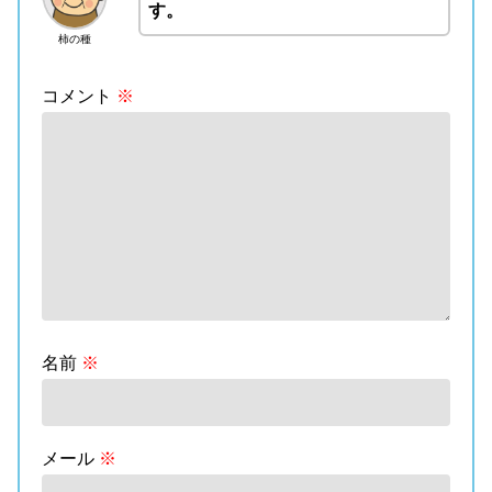
す。
柿の種
コメント
※
名前
※
メール
※