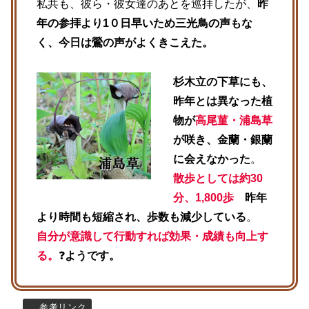
私共も、彼ら・彼女達のあとを巡拝したが、
昨
年の参拝より1０日早いため三光鳥の声もな
く、今日は鶯の声がよくきこえた。
杉木立の下草にも、
昨年とは異なった植
物が
高尾菫・浦島草
が咲き、金蘭・銀蘭
に会えなかった
。
散歩としては約30
分、1,800歩
昨年
より時間も短縮され、歩数も減少している
。
自分が意識して行動すれば効果・成績も向上す
る。
❓
ようです。