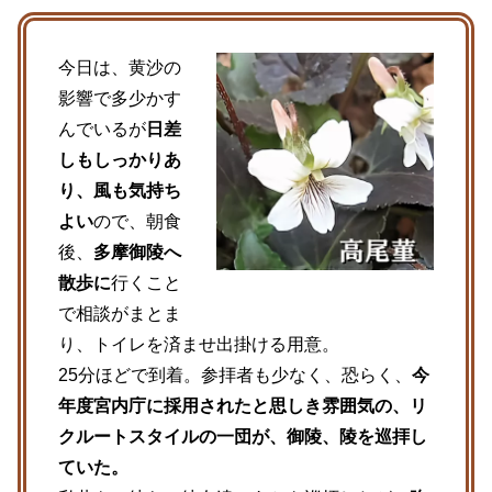
今日は、黄沙の
影響で多少かす
んでいるが
日差
しもしっかりあ
り、風も気持ち
よい
ので、朝食
後、
多摩御陵へ
散歩に
行くこと
で相談がまとま
り、トイレを済ませ出掛ける用意。
25分ほどで到着。参拝者も少なく、恐らく、
今
年度宮内庁に採用されたと思しき雰囲気の、リ
クルートスタイルの一団が、御陵、陵を巡拝し
ていた。