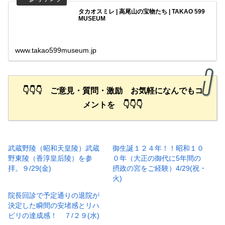
タカオスミレ | 高尾山の宝物たち | TAKAO 599
MUSEUM
www.takao599museum.jp
👇👇👇 ご意見・質問・激励 お気軽になんでもコ
メントを 👇👇👇
武蔵野陵（昭和天皇陵）武蔵
御生誕１２４年！！昭和１０
野東陵（香淳皇后陵）を参
０年（大正の御代に5年間の
拝。９/29(金)
摂政の宮をご経験）4/29(祝・
火)
院長回診で予定通りの退院が
決定した瞬間の安堵感とリハ
ビリの達成感！ ７/２９(水)