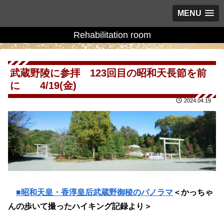
MENU
Rehabilitation room
武蔵野陵に参拝 123回目の昭和天長節を前
に 4/19(金)
2024.04.19
■昭和天皇・香淳皇后武蔵野御稜のパノラマ
＜かっちゃ
んの歩いて撮ったハイキング記録より＞