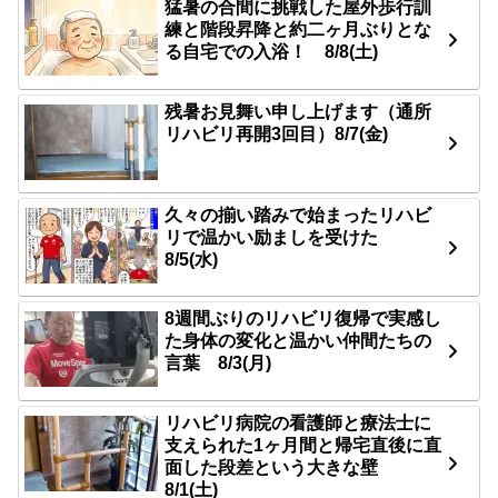
猛暑の合間に挑戦した屋外歩行訓
練と階段昇降と約二ヶ月ぶりとな
る自宅での入浴！ 8/8(土)
残暑お見舞い申し上げます（通所
リハビリ再開3回目）8/7(金)
久々の揃い踏みで始まったリハビ
リで温かい励ましを受けた
8/5(水)
8週間ぶりのリハビリ復帰で実感し
た身体の変化と温かい仲間たちの
言葉 8/3(月)
リハビリ病院の看護師と療法士に
支えられた1ヶ月間と帰宅直後に直
面した段差という大きな壁
8/1(土)