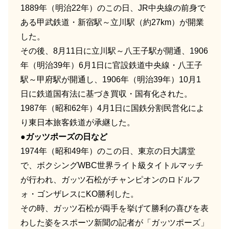
1889年（明治22年）のこの日、JR中央線の前身で
ある甲武鉄道・新宿駅～立川駅（約27km）が開業
した。
その後、8月11日に立川駅～八王子駅が開通、1906
年（明治39年）6月1日に官設鉄道中央線・八王子
駅～甲府駅が開通し、1906年（明治39年）10月1
日に鉄道国有法に基づき買収・国有化された。
1987年（昭和62年）4月1日に国鉄分割民営化によ
り東日本旅客鉄道が承継した。
●ガッツポーズの日など
1974年（昭和49年）のこの日、東京の日大講堂
で、ボクシングWBC世界ライト級タイトルマッチ
が行われ、ガッツ石松がチャンピオンのロドルフ
ォ・ゴンザレスにKO勝利した。
その時、ガッツ石松が両手を挙げて勝利の喜びを表
わした姿をスポーツ新聞の記者が「ガッツポーズ」