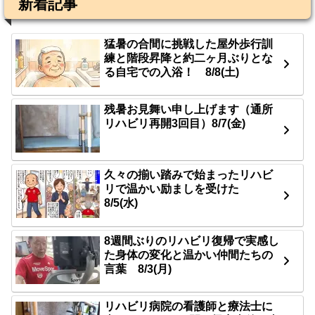
新着記事
猛暑の合間に挑戦した屋外歩行訓
練と階段昇降と約二ヶ月ぶりとな
る自宅での入浴！ 8/8(土)
残暑お見舞い申し上げます（通所
リハビリ再開3回目）8/7(金)
久々の揃い踏みで始まったリハビ
リで温かい励ましを受けた
8/5(水)
8週間ぶりのリハビリ復帰で実感し
た身体の変化と温かい仲間たちの
言葉 8/3(月)
リハビリ病院の看護師と療法士に