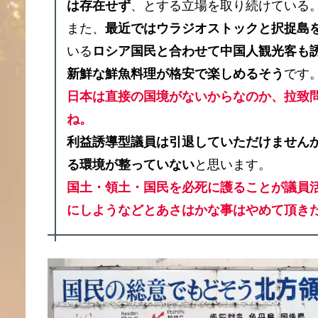
は存在せず
、とする立場を取り続けている
また、
最近ではウラジオストックと択捉島
いる
ロシア国民と合わせて中国人観光客も
新鮮な鮮魚料理が格安で楽しめるそう
です
日本は直接の国境がないからなのか、拉致
ね。
利益誘導型議員は引退していただけません
る環境が整っていない
と思います。
国土・領土・国民を必死に護ることが議員
にしようなどとあさはかな事はやめて頂き