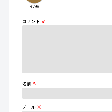
柿の種
コメント
※
名前
※
メール
※