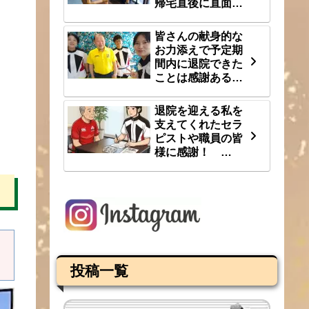
帰宅直後に直面し
た段差という大き
な壁 8/1(土)
皆さんの献身的な
お力添えで予定期
間内に退院できた
ことは感謝あるの
み 7/31(金)
退院を迎える私を
支えてくれたセラ
ピストや職員の皆
様に感謝！
7/30(木)
投稿一覧