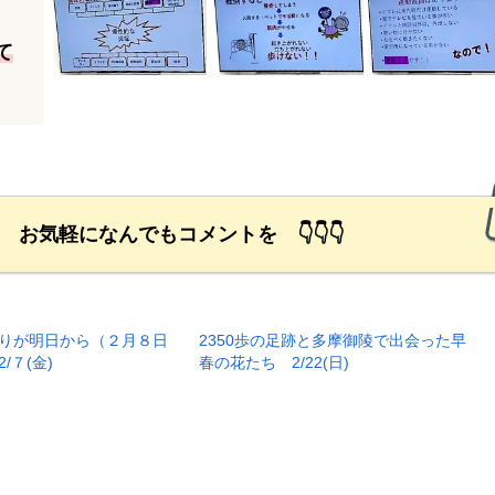
て
励 お気軽になんでもコメントを 👇👇👇
りが明日から（２月８日
2350歩の足跡と多摩御陵で出会った早
/７(金)
春の花たち 2/22(日)