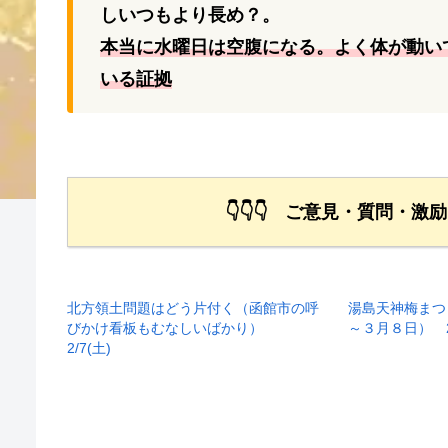
しいつもより長め？。
本当に水曜日は空腹になる。よく体が動い
いる証拠
👇👇👇 ご意見・質問・激
北方領土問題はどう片付く（函館市の呼
湯島天神梅まつ
びかけ看板もむなしいばかり）
～３月８日） 2
2/7(土)