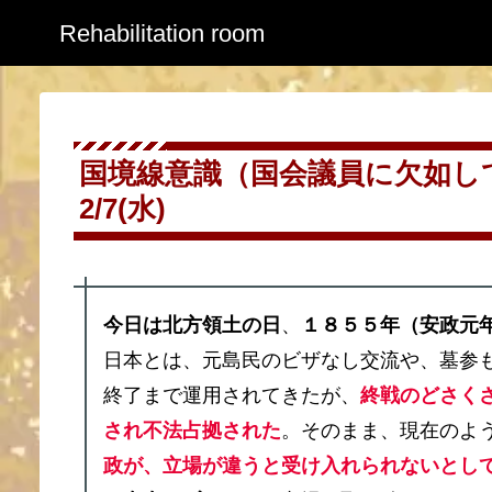
Rehabilitation room
国境線意識（国会議員に欠如
2/7(水)
今日は北方領土の日
、
１８５５年（安政元
日本とは、元島民のビザなし交流や、墓参
終了まで運用されてきたが、
終戦のどさく
され不法占拠された
。そのまま、現在のよ
政が、立場が違うと受け入れられないとし