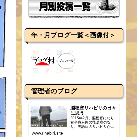
年・月ブログ一覧＜画像付＞
管理者のブログ
脳梗塞リハビリの日々
に思う
2015年2月、脳梗塞になり
右半身麻痺の後遺症のな
り、失語症のリハビリから
ブログを始め、週2回の通所
www.rihabiri.site
リハビリの様子や感じ...