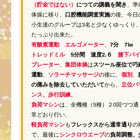
（貯金ではない）
につての講義を聞き
、準
体操に移り、
口腔機能調査実施
の後、今日
小生達のグループは3名と少なくゆっくり
たっぷり出来た。
有酸素運動 エルゴメーター
、
7分 7㎞
トレッドミル
5分間 速度2.６
膝下バ
ブレーター
、
集団体操
は
スツール座位で巧
運動
、
ソラーチマッサージ
の後に、
個別
、
の痛みを除去していただいて
から、
立位バ
ンス、歩行訓練
。
負荷マシン
は、全機種（5種）２0回づつ通
常どおり行い、
軽負荷マシン
も
フレックスから通常通り
の
で、最後に
シンクロウエーブ
の
負荷調整、