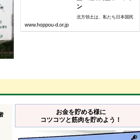
ン
北方領土は、私たち日本国民
が父祖伝来の地として受け継
www.hoppou-d.or.jp
いできたもので、歴史的事実
や国際法的取り決めからみて
も、明らかに我が...
お金を貯める様に
者
コツコツと筋肉を貯めよう！