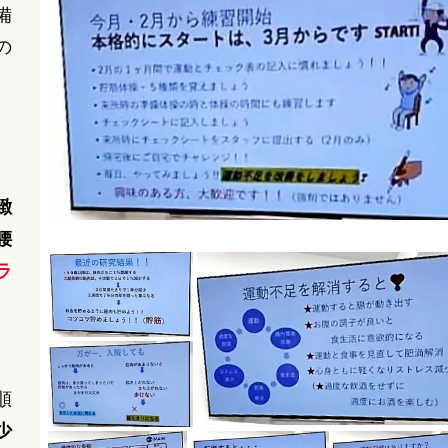
備
の
、
イ
緻
腰
ラ
順
少