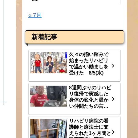
« 7月
新着記事
久々の揃い踏みで
始まったリハビリ
で温かい励ましを
受けた 8/5(水)
8週間ぶりのリハビ
リ復帰で実感した
身体の変化と温か
い仲間たちの言
葉 8/3(月)
リハビリ病院の看
護師と療法士に支
えられた1ヶ月間と