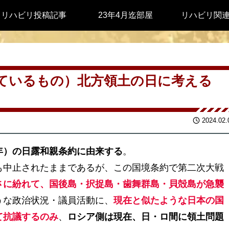
リハビリ投稿記事
23年4月迄部屋
リハビリ関
しているもの）北方領土の日に考える
2024.02.
年）の日露和親条約に由来する
。
も中止されたままであるが、この国境条約で第二次大戦
さに紛れて、国後島・択捉島・歯舞群島・貝殻島が急襲
うな政治状況・議員活動に、
現在と似たような日本の国
て抗議するのみ
、
ロシア側は現在、日・ロ間に領土問題