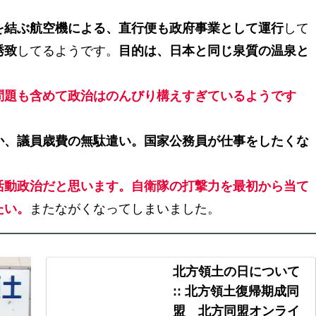
。
を結ぶ航空機による、直行便も政府事業として運行
して
誘致
してるようです。
目的は、日本と同じ泉質の温泉と
。
問題も含めて政治はのんびり構えすぎているようです
か、議員歳費の無駄遣い。国家公務員が仕事をしたくな
活動政治だと思います。自衛隊の打撃力を最初から当て
たい。
またながくなってしまいました。
北方領土の日について
:: 北方領土復帰期成同
盟 北方同盟オンライ