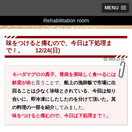
MENU
Rehabilitation room
味をつけると痛むので、今日は下処理ま
で！。 12/24(日)
2023.12.24
キハダマグロの真子、胃袋を美味しく食べるには
鮮度が命
と言うことで、
船上の漁師飯で市場に出
回ることは少なく珍味とされている
。
今回は知り
合いに、即冷凍にしたしたのを分けて頂いた。其
の料理の一部を紹介
してみました。
味をつけると痛むので、今日は下処理まで！。