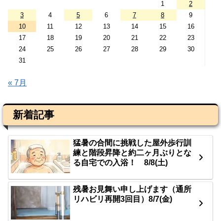
1
2
3
4
5
6
7
8
9
10
11
12
13
14
15
16
17
18
19
20
21
22
23
24
25
26
27
28
29
30
31
« 7月
新着記事
猛暑の合間に挑戦した屋外歩行訓
練と階段昇降と約二ヶ月ぶりとな
る自宅での入浴！ 8/8(土)
残暑お見舞い申し上げます（通所
リハビリ再開3回目）8/7(金)