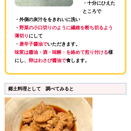
・十分にひえた
ところで
・外側の灰汁ををきれいに洗い
・
野菜の小口切りのように繊維を断ち切るよう
薄切り
にして
・
唐辛子醬油で
いただきます。
味変は醬油・酒・味醂・を絡めて煎り付ける
様
にし、
卵はわさび醬油で
食します。
郷土料理として 調べてみると