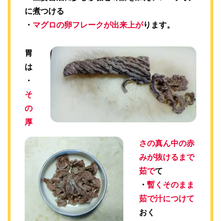
に煮つける
・
マグロの卵フレークが出来上が
ります。
胃
は
・
そ
の
厚
さの真ん中の赤
みが抜けるまで
茹で
て
・
暫くそのまま
茹で汁につけて
おく