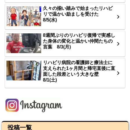
久々の揃い踏みで始まったリハビ
リで温かい励ましを受けた
8/5(水)
8週間ぶりのリハビリ復帰で実感し
た身体の変化と温かい仲間たちの
言葉 8/3(月)
リハビリ病院の看護師と療法士に
支えられた1ヶ月間と帰宅直後に直
面した段差という大きな壁
8/1(土)
投稿一覧