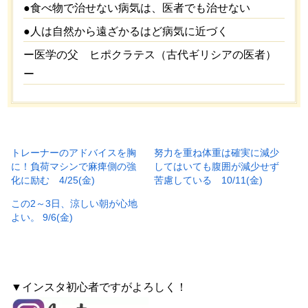
●食べ物で治せない病気は、医者でも治せない
●人は自然から遠ざかるはど病気に近づく
ー医学の父 ヒポクラテス（古代ギリシアの医者）
ー
トレーナーのアドバイスを胸
努力を重ね体重は確実に減少
に！負荷マシンで麻痺側の強
してはいても腹囲が減少せず
化に励む 4/25(金)
苦慮している 10/11(金)
この2～3日、涼しい朝が心地
よい。 9/6(金)
▼インスタ初心者ですがよろしく！