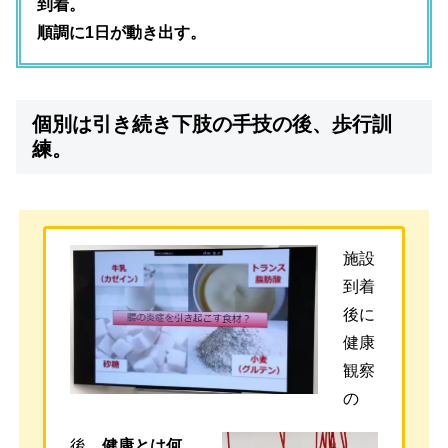
到着。
順調に1日が動き出す。
個別は引き続き下肢の手技の後、歩行訓
練。
施設
到着
後に
健康
観察
の
後、
健康とは何