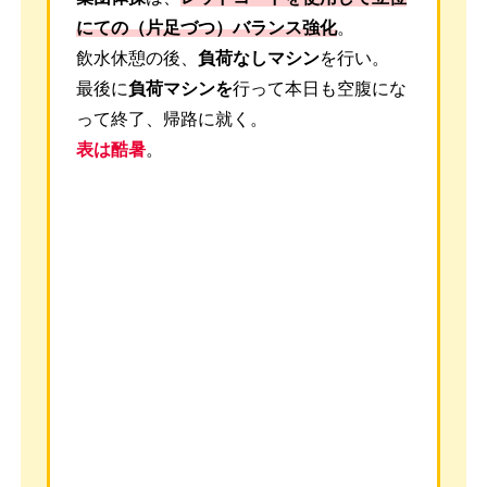
にての（片足づつ）バランス強化
。
飲水休憩の後、
負荷なしマシン
を行い。
最後に
負荷マシンを
行って本日も空腹にな
って終了、帰路に就く。
表は酷暑
。