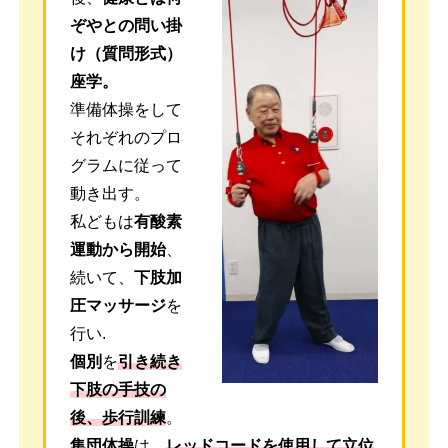
ぞやとの問い掛
け（質問形式）
座学。
準備体操をして
それぞれのプロ
グラムに従って
動き出す。
私どもは
有酸素
運動から開始
、
続いて、
下肢加
圧マッサージ
を
行い.
個別
を
引き続き
下肢の手技の
後、歩行訓練
。
集団体操
は、
レッドコードを使用して立位