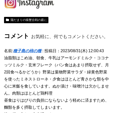
陽だまりの猿蟹合戦の庭に
コメント
お気軽に、何でもコメントください。
名前:
種子島の柿の種
:
投稿日：2023/08/31(木) 12:00:43
油脂類はこめ油、朝食、牛乳はアーモンドミルク・ココナ
ッツミルク・玄米フレーク（パン食はあまり摂取せず、月
2回食べるかどうか）野菜は葉物野菜サラダ・緑黄色野菜
を使ったミネストローネ・夕食はほとんど青さかな類を中
心に米飯を食しています。ぬか漬け・味噌汁は欠かしませ
ん。肉類はほとんど鶏料理
昼食はりはびりの負担にならないよう軽めに済ますため、
麵類を多く摂取してしまいます。