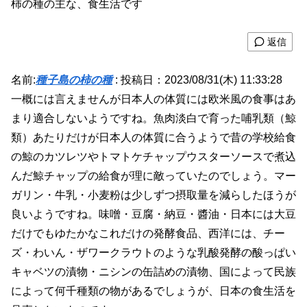
柿の種の主な、食生活です
返信
名前:
種子島の柿の種
:
投稿日：2023/08/31(木) 11:33:28
一概には言えませんが日本人の体質には欧米風の食事はあ
まり適合しないようですね。魚肉淡白で育った哺乳類（鯨
類）あたりだけが日本人の体質に合うようで昔の学校給食
の鯨のカツレツやトマトケチャップウスターソースで煮込
んだ鯨チャップの給食が理に敵っていたのでしょう。マー
ガリン・牛乳・小麦粉は少しずつ摂取量を減らしたほうが
良いようですね。味噌・豆腐・納豆・醬油・日本には大豆
だけでもゆたかなこれだけの発酵食品、西洋には、チー
ズ・わいん・ザワークラウトのような乳酸発酵の酸っぱい
キャベツの漬物・ニシンの缶詰めの漬物、国によって民族
によって何千種類の物があるでしょうが、日本の食生活を