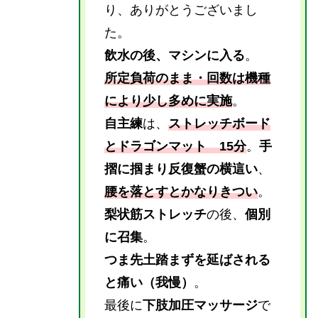
り、ありがとうございまし
た。
飲水の後、マシンに入る
。
所定負荷のまま・回数は機種
により少し多めに実施
。
自主練
は、
ストレッチボード
とドラゴンマット 15分
。
手
摺に掴まり反復蟹の横這い
、
腰を落とすとかなりきつい
。
梨状筋ストレッチ
の後、
個別
に召集
。
つま先土踏まずを延ばされる
と痛い（我慢）
。
最後に
下肢加圧マッサージ
で