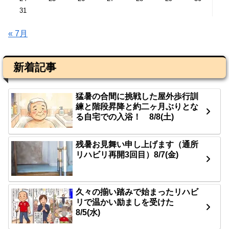
31
« 7月
新着記事
猛暑の合間に挑戦した屋外歩行訓
練と階段昇降と約二ヶ月ぶりとな
る自宅での入浴！ 8/8(土)
残暑お見舞い申し上げます（通所
リハビリ再開3回目）8/7(金)
久々の揃い踏みで始まったリハビ
リで温かい励ましを受けた
8/5(水)