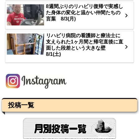
8週間ぶりのリハビリ復帰で実感し
た身体の変化と温かい仲間たちの
言葉 8/3(月)
リハビリ病院の看護師と療法士に
支えられた1ヶ月間と帰宅直後に直
面した段差という大きな壁
8/1(土)
投稿一覧