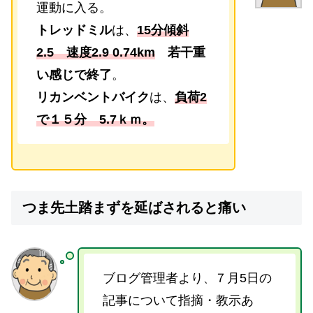
運動に入る。
トレッドミル
は、
15分傾斜
2.5 速度2.9 0.74km
若干重
い感じで終了
。
リカンベントバイク
は、
負荷2
で１５分 5.7ｋｍ。
つま先土踏まずを延ばされると痛い
ブログ管理者より
７月5日の
、
記事について指摘・教示あ