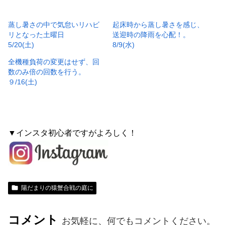
蒸し暑さの中で気怠いリハビ
起床時から蒸し暑さを感じ、
リとなった土曜日
送迎時の降雨を心配！。
5/20(土)
8/9(水)
全機種負荷の変更はせず、回
数のみ倍の回数を行う。
９/16(土)
▼インスタ初心者ですがよろしく！
陽だまりの猿蟹合戦の庭に
コメント
お気軽に、何でもコメントください。