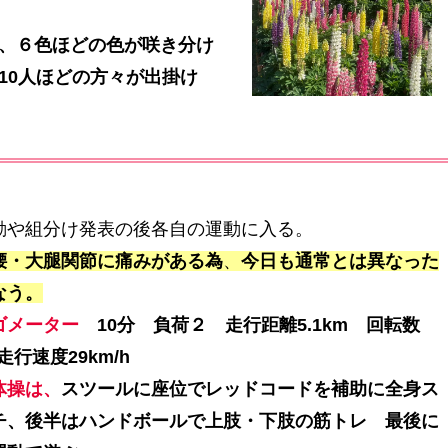
、６色ほどの色が咲き分け
10人ほどの方々が出掛け
動や組分け発表の後各自の運動に入る。
腰・大腿関節に痛みがある為
、
今日も通常とは異なった
なう。
ゴメーター
10分 負荷２ 走行距離5.1km 回転数
 走行速度29km/h
体操は、
スツールに座位でレッドコードを補助に全身ス
チ、後半はハンドボールで上肢・下肢の筋トレ 最後に