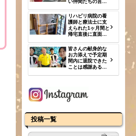
い仲間たちの言
葉 8/3(月)
リハビリ病院の看
護師と療法士に支
えられた1ヶ月間と
帰宅直後に直面し
た段差という大き
な壁 8/1(土)
皆さんの献身的な
お力添えで予定期
間内に退院できた
ことは感謝あるの
み 7/31(金)
投稿一覧