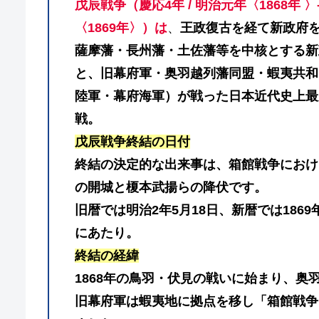
戊辰戦争（慶応4年 / 明治元年〈1868年 〉
〈1869年〉）は
、
王政復古を経て新政府
薩摩藩・長州藩・土佐藩等を中核とする新
と、旧幕府軍・奥羽越列藩同盟・蝦夷共和
陸軍・幕府海軍）が戦った日本近代史上最
戦。
戊辰戦争終結の日付
終結の決定的な出来事は、箱館戦争におけ
の開城と榎本武揚らの降伏です。
旧暦では明治2年5月18日、新暦では1869年
にあたり。
終結の経緯
1868年の鳥羽・伏見の戦いに始まり、奥
旧幕府軍は蝦夷地に拠点を移し「箱館戦争