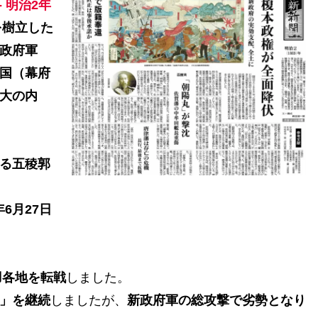
- 明治2年
を樹立した
政府軍
国（幕府
大の内
る五稜郭
6月27日
羽各地を転戦
しました。
」を継続
しましたが、
新政府軍の総攻撃で劣勢となり