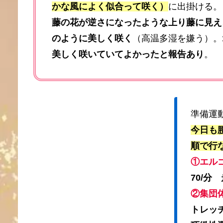
かな風によく似合って咲く）
に出掛ける。
藤の花が逆さになったような上り藤に見え
のように美しく咲く
（高温多湿を嫌う）。
美しく咲いていてよかったと報告あり
。
準備運
今日も
順で行
①エル
70/分
②集団
トレッ