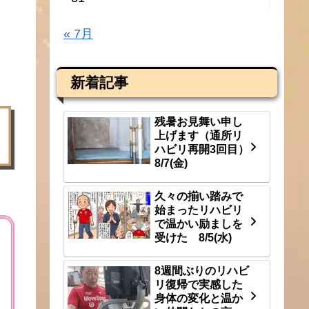
« 7月
新着記事
残暑お見舞い申し
上げます（通所リ
ハビリ再開3回目）
8/7(金)
久々の揃い踏みで
始まったリハビリ
で温かい励ましを
受けた 8/5(水)
8週間ぶりのリハビ
リ復帰で実感した
身体の変化と温か