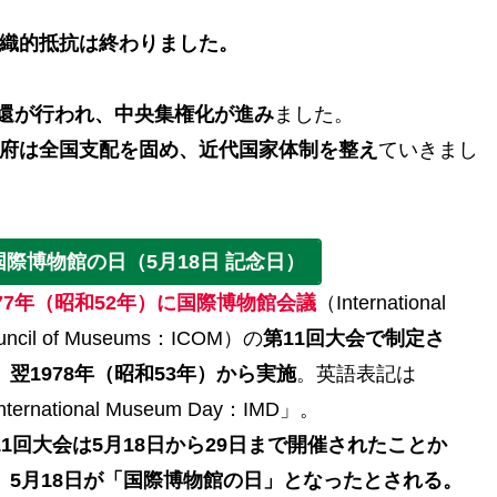
織的抵抗は終わりました。
奉還が行われ、中央集権化が進み
ました。
府は全国支配を固め、近代国家体制を整え
ていきまし
国際博物館の日（5月18日 記念日）
977年（昭和52年）に国際博物館会議
（International
uncil of Museums：ICOM）の
第11回大会で制定さ
、翌1978年（昭和53年）から実施
。英語表記は
nternational Museum Day：IMD」。
11回大会は5月18日から29日まで開催されたことか
、5月18日が「国際博物館の日」となったとされる。