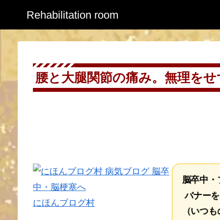
Rehabilitation room
腰と大腿関節の痛み。無理をせず
脳卒中・
バナーを
にほんブログ村
（いつも