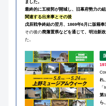
ました。
最終的に五稜郭が開城し、旧幕府勢力の組
関連する出来事とその後
戊辰戦争終結の翌月、1869年6月に版籍
その後の
廃藩置県などを通じて、明治新政
た。
1
Co
れ
「I
第
ら