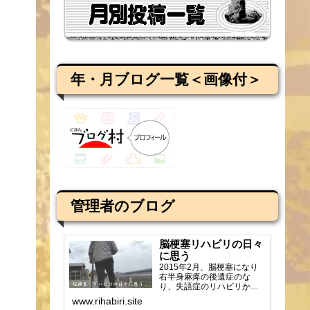
年・月ブログ一覧＜画像付＞
管理者のブログ
脳梗塞リハビリの日々
に思う
2015年2月、脳梗塞になり
右半身麻痺の後遺症のな
り、失語症のリハビリから
ブログを始め、週2回の通所
www.rihabiri.site
リハビリの様子や感じ...