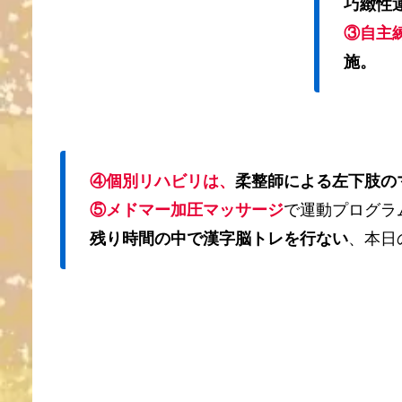
巧緻性
③自主
施。
④個別リハビリは、
柔整師による左下肢の
⑤メドマー加圧マッサージ
で運動プログラ
残り時間の中で漢字脳トレを行ない
、本日