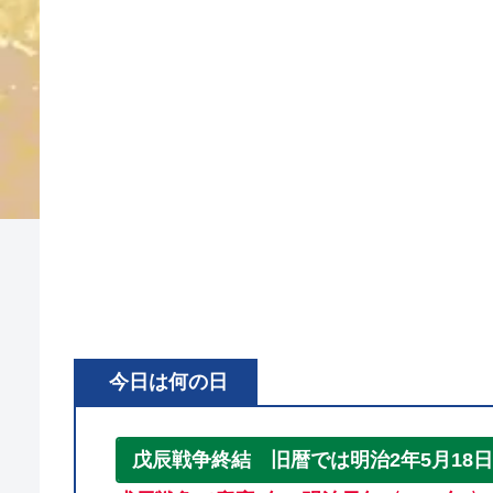
今日は何の日
戊辰戦争終結 旧暦では明治2年5月18日