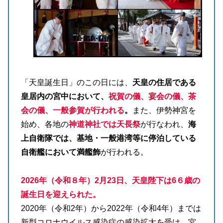
「天皇誕生日」のこの日には、
天皇の住居である
皇居内の宮中において、
祝賀の儀、宴会の儀、茶
会の儀、一般参賀が行われる
。
また、伊勢神宮を
始め、各地の
神道神社では天長祭
が行なわれ、
海
上自衛隊では、基地・一般港湾等に停泊している
自衛艦において満艦飾
が行われる。
2
026
年（令和８年）2月23日、天皇陛下は6６歳の
誕生日を迎えられた。
2020年（令和2年）から2022年（令和4年）までは
新型コロナウイルス感染症の感染拡大を受け、宮