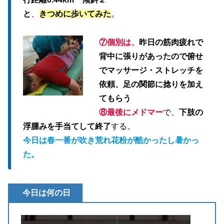
と
、
きつめに歩いてみた
。
⑦個別は、
昨日の筋肉疲れで
背中に張りがあったので俯せ
でマッサージ・ストレッチを
依頼、足の関節に捻りを加え
てもらう
⑧最後にメドマー
で、
下肢の
浮腫みを手当てして終了
する。
今日は春一番が吹き荒れ花粉が酷かったし暑かっ
た。
今日は何の日