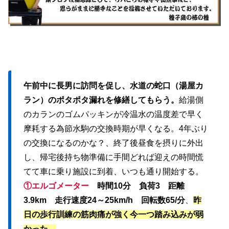
午前中に長男に訪問を促し、水道の蛇口（湯屋カ
ラン）のポタポタ漏れを修繕してもらう。
給湯側
のカランのゴムパッキンが冷温水の温度差で早く
摩耗する為節水駒の交換時期が早くなる。4年ぶり
の交換になるのかな？、終了後昼食を摂りに外出
し、帰宅後持ち物準備に手間どれば迎えの時間慌
てて車に乗り施設に到着、いつも通り開始する。
①エルゴメーター
時間10分 負荷3 距離
3.9km 走行速度24～25km/h 回転数65/分
、
昨
日の歩行訓練の筋肉痛が強く今一つ踏み込みが弱
かった。