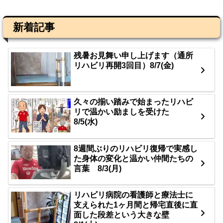
新着記事
残暑お見舞い申し上げます（通所
リハビリ再開3回目）8/7(金)
久々の揃い踏みで始まったリハビ
リで温かい励ましを受けた
8/5(水)
8週間ぶりのリハビリ復帰で実感し
た身体の変化と温かい仲間たちの
言葉 8/3(月)
リハビリ病院の看護師と療法士に
支えられた1ヶ月間と帰宅直後に直
面した段差という大きな壁