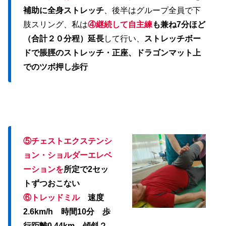
補助に全身ストレッチ
、後半はグループ全員で下
肢スリング、私は
④継続して自主練
も兼ね7分ほど
（合計２０分程）延長
して行い、
ストレッチボー
ドで脹脛のストレッチ・正座、ドラゴンマット上
でのツボ押し歩行
⑤チェストエクステンシ
ョン・ショルダーエレベ
ーションを
所定で2セッ
トずつおこない
⑥トレッドミル
速度
2.6km/h 時間10分 歩
行距離0.44km 傾斜２