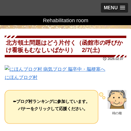
MENU
Rehabilitation room
北方領土問題はどう片付く（函館市の呼びか
け看板もむなしいばかり） 2/7(土)
2026.02.07
にほんブログ村
⬅️
ブログ村ランキングに参加しています。
バナーをクリックして応援ください。
柿の種