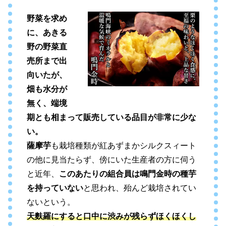
野菜を求め
に、あきる
野の野菜直
売所まで出
向いたが、
畑も水分が
無く、端境
期とも相まって販売している品目が非常に少な
い。
薩摩芋
も栽培種類が紅あずまかシルクスィート
の他に見当たらず、傍にいた生産者の方に伺う
と近年、
このあたりの組合員は鳴門金時の種芋
を持っていない
と思われ、殆んど栽培されてい
ないという。
天麩羅にすると口中に渋みが残らずほくほくし