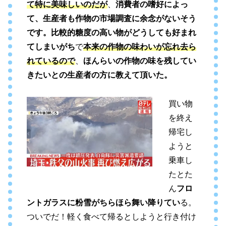
て特に美味しいのだが
、
消費者の嗜好によっ
て、生産者も作物の市場調査に余念がないそう
です。比較的糖度の高い物がどうしても好まれ
てしまいがち
で
本来の作物の味わいが忘れ去ら
れているので
、
ほんらいの作物の味を残してい
きたいとの生産者の方に教えて頂いた。
買い物
を終え
帰宅し
ようと
乗車し
たとた
ん
フロ
ントガラスに粉雪がちらほら舞い降りてい
る。
ついでだ！軽く食べて帰るとしようと行き付け