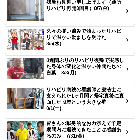
残暑お見舞い申し上げます（通所
リハビリ再開3回目）8/7(金)
久々の揃い踏みで始まったリハビ
リで温かい励ましを受けた
8/5(水)
8週間ぶりのリハビリ復帰で実感し
た身体の変化と温かい仲間たちの
言葉 8/3(月)
リハビリ病院の看護師と療法士に
支えられた1ヶ月間と帰宅直後に直
面した段差という大きな壁
8/1(土)
皆さんの献身的なお力添えで予定
期間内に退院できたことは感謝あ
るのみ 7/31(金)