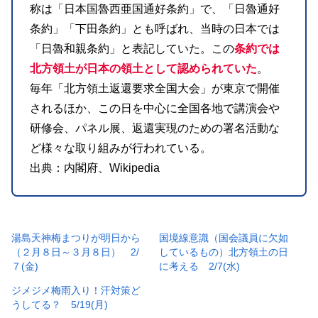
称は「日本国魯西亜国通好条約」で、「日魯通好
条約」「下田条約」とも呼ばれ、当時の日本では
「日魯和親条約」と表記していた。この
条約では
北方領土が日本の領土として認められていた
。
毎年「北方領土返還要求全国大会」が東京で開催
されるほか、この日を中心に全国各地で講演会や
研修会、パネル展、返還実現のための署名活動な
ど様々な取り組みが行われている。
出典：内閣府、Wikipedia
湯島天神梅まつりが明日から
国境線意識（国会議員に欠如
（２月８日～３月８日） 2/
しているもの）北方領土の日
７(金)
に考える 2/7(水)
ジメジメ梅雨入り！汗対策ど
うしてる？ 5/19(月)