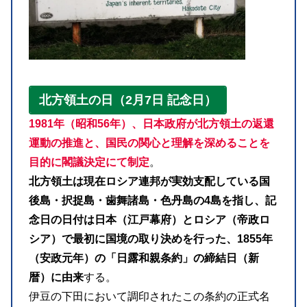
北方領土の日（2月7日 記念日）
1981年（昭和56年）、日本政府が北方領土の返還
運動の推進と、国民の関心と理解を深めることを
目的に閣議決定にて制定
。
北方領土は現在ロシア連邦が実効支配している国
後島・択捉島・歯舞諸島・色丹島の4島を指し、記
念日の日付は日本（江戸幕府）とロシア（帝政ロ
シア）で最初に国境の取り決めを行った、1855年
（安政元年）の「日露和親条約」の締結日（新
暦）に由来
する。
伊豆の下田において調印されたこの条約の正式名