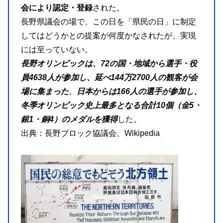
会により認定・登録
された。
長野県議会の場で、この日を「県民の日」に制定
してはどうかとの提案が何度かなされたが、実現
には至っていない。
長野オリンピックは、72の国・地域から選手・役
員4638人が参加し、延べ144万2700人の観客が会
場に集まった
。
日本からは166人の選手が参加し、
冬季オリンピック史上最多となる合計10個（金5・
銀1・銅4）のメダルを獲得
した。
出典：長野ブロック協議会、Wikipedia