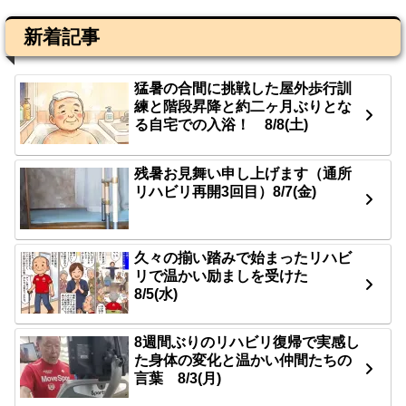
新着記事
猛暑の合間に挑戦した屋外歩行訓
練と階段昇降と約二ヶ月ぶりとな
る自宅での入浴！ 8/8(土)
残暑お見舞い申し上げます（通所
リハビリ再開3回目）8/7(金)
久々の揃い踏みで始まったリハビ
リで温かい励ましを受けた
8/5(水)
8週間ぶりのリハビリ復帰で実感し
た身体の変化と温かい仲間たちの
言葉 8/3(月)