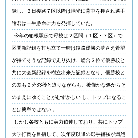
録し、３日復路７区以降は陽光に背中を押され選手
諸君は一生懸命に力を発揮していた。
今年の箱根駅伝で母校は２区間（１区・７区）で
区間新記録を打ち立て一時は復路優勝の夢さえ希望
が持てそうな記録で走り抜け、総合２位で優勝校と
共に大会新記録を樹立出来た記録となり、優勝校と
の差も２分33秒と迫りながらも、後僅かな処からそ
のまえにゆくことがむずかしい し、トップになるこ
とは簡単ではない 。
しかし各校ともに実力伯仲しており、共にトップ
大学打倒を目指して、次年度以降の選手補強が熾烈