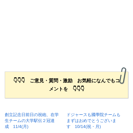
👇👇👇 ご意見・質問・激励 お気軽になんでもコ
メントを 👇👇👇
創立記念日前日の祝砲、在学
ドジャースも國學院チームも
生チームの大学駅伝２冠達
まずはおめでとうございま
成 11/4(月)
す 10/14(祝・月)