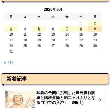
2026年8月
月
火
水
木
金
土
日
1
2
3
4
5
6
7
8
9
10
11
12
13
14
15
16
17
18
19
20
21
22
23
24
25
26
27
28
29
30
31
« 7月
新着記事
猛暑の合間に挑戦した屋外歩行訓
練と階段昇降と約二ヶ月ぶりとな
る自宅での入浴！ 8/8(土)