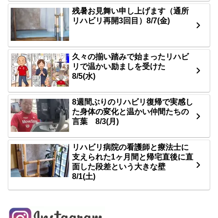
残暑お見舞い申し上げます（通所
リハビリ再開3回目）8/7(金)
久々の揃い踏みで始まったリハビ
リで温かい励ましを受けた
8/5(水)
8週間ぶりのリハビリ復帰で実感し
た身体の変化と温かい仲間たちの
言葉 8/3(月)
リハビリ病院の看護師と療法士に
支えられた1ヶ月間と帰宅直後に直
面した段差という大きな壁
8/1(土)