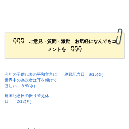
👇👇👇 ご意見・質問・激励 お気軽になんでもコ
メントを 👇👇👇
今年の子供代表の平和宣言に
終戦記念日 8/15(金)
世界中の為政者は耳を傾けて
ほしい ８/6(水)
建国記念日の振り替え休
日 2/12(月)