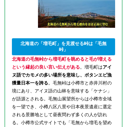
北海道の「増毛町」を見渡せる峠は「毛無
峠」
北海道の毛無峠から増毛町を眺めると毛が増える
という縁起の良い言い伝えがある
。増毛町は
アイ
ヌ語でカモメの多い場所を意味し、ボタンエビ漁
獲量日本一を誇る
。毛無峠は小樽市と赤井川村の
境にあり、アイヌ語の山林を意味する「ケナシ」
が語源とされる。毛無山展望所からは小樽市全域
を一望でき、小樽八区八景や日本夜景遺産に選定
される景勝地として昼夜問わず多くの人が訪れ
る。小樽市公式サイトでも「毛無から増毛を望め