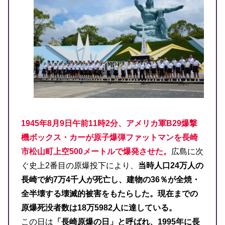
1945年8月9日午前11時2分、アメリカ軍B29爆撃
機ボックス・カーが原子爆弾ファットマンを長崎
市松山町上空500メートルで爆発させた。
広島に次
ぐ史上2番目の原爆投下により、
当時人口24万人の
長崎で約7万4千人が死亡し、建物の36％が全焼・
全半壊する壊滅的被害をもたらした。現在までの
原爆死没者数は18万5982人に達している。
この日は
「長崎原爆の日」と呼ばれ、1995年に長