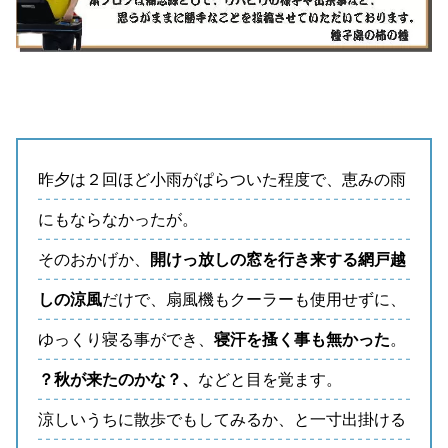
昨夕は２回ほど小雨がぱらついた程度で、恵みの雨
にもならなかったが。
そのおかげか、
開けっ放しの窓を行き来する網戸越
しの涼風
だけで、扇風機もクーラーも使用せずに、
ゆっくり寝る事ができ、
寝汗を搔く事も無かった
。
？秋が来たのかな？、
などと目を覚ます。
涼しいうちに散歩でもしてみるか、と一寸出掛ける