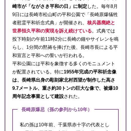
崎市が「ながさき平和の日」に制定
した。毎年8月
9日には長崎市松山町の平和公園で「長崎原爆犠牲
者慰霊平和祈念式典」が開催され、
核兵器廃絶と
世界恒久平和の実現を訴え続けている
。式典では
投下時刻の午前11時2分に長崎の鐘やサイレンを鳴
らし、1分間の黙祷を捧げた後、長崎市長による平
和宣言と平和への誓いが行われる。
平和公園には平和を象徴する多くのモニュメント
が配置されている。特に
1955年完成の平和祈念像
は、長崎県出身の彫刻家北村西望が制作した高さ
9.7メートル、重さ約30トンの巨大な像で、被爆10
周年記念事業として建設
された。
長崎原爆忌（孫の参列から10年）
私の孫は10年前、千葉県赤十字の代表とし