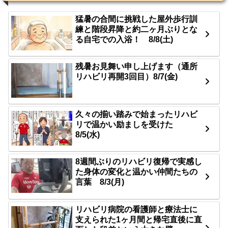
猛暑の合間に挑戦した屋外歩行訓
練と階段昇降と約二ヶ月ぶりとな
る自宅での入浴！ 8/8(土)
残暑お見舞い申し上げます（通所
リハビリ再開3回目）8/7(金)
久々の揃い踏みで始まったリハビ
リで温かい励ましを受けた
8/5(水)
8週間ぶりのリハビリ復帰で実感し
た身体の変化と温かい仲間たちの
言葉 8/3(月)
リハビリ病院の看護師と療法士に
支えられた1ヶ月間と帰宅直後に直