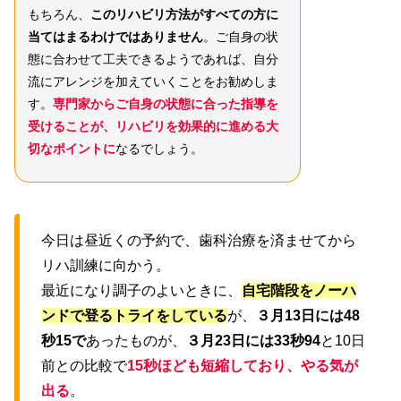
もちろん、
このリハビリ方法がすべての方に
当てはまるわけではありません
。ご自身の状
態に合わせて工夫できるようであれば、自分
流にアレンジを加えていくことをお勧めしま
す。
専門家からご自身の状態に合った指導を
受けることが、リハビリを効果的に進める大
切なポイントに
なるでしょう。
今日は昼近くの予約で、歯科治療を済ませてから
リハ訓練に向かう。
最近になり調子のよいときに、
自宅階段をノーハ
ンドで登るトライをしている
が、
３月13日には48
秒15で
あったものが、
３月23日には33秒94
と10日
前との比較で
15秒ほども短縮しており、やる気が
出る
。