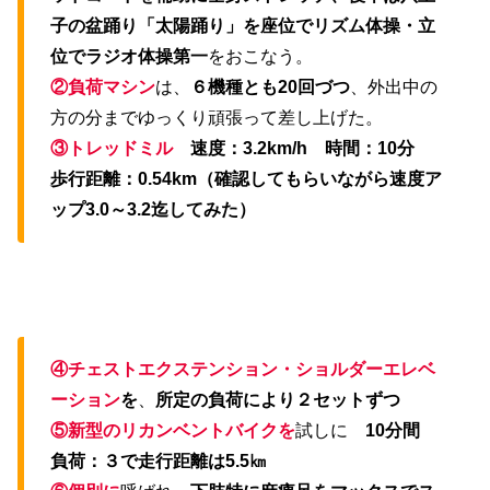
子の盆踊り「太陽踊り」を座位でリズム体操・立
位でラジオ体操第一
をおこなう。
②負荷マシン
は、
６機種とも20回づつ
、外出中の
方の分までゆっくり頑張って差し上げた。
③トレッドミル
速度：3.2km/h 時間：10分
歩行距離：0.54km（確認してもらいながら速度ア
ップ3.0～3.2迄してみた）
④チェストエクステンション・ショ
ルダーエレベ
ーション
を
、
所定の負荷により２セットずつ
⑤新型のリカンベントバイクを
試しに
10分間
負荷：３で走行距離は5.5㎞