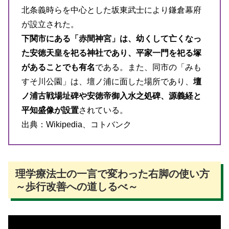
北条義時らを中心とした坂東武士により鎌倉幕府
が設立された。
下関市にある「赤間神宮」は、幼くして亡くなっ
た安徳天皇を祀る神社であり、平家一門を祀る塚
があることでも有名
である。また、同市の「みも
すそ川公園」は、壇ノ浦に面した場所であり、
壇
ノ浦古戦場址碑や安徳帝御入水之処碑、源義経と
平知盛像が設置
されている。
出典：Wikipedia、コトバンク
理学療法士の一言で変わった右脚の使い方
～歩行改善への道しるべ～