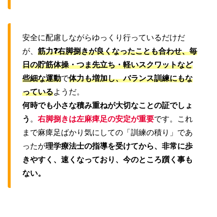
安全に配慮しながらゆっくり行っているだけだ
が、
筋力❓右脚捌きが良くなったことも合わせ、毎
日の貯筋体操・つま先立ち・軽いスクワットなど
些細な運動
で
体力も増加し、バランス訓練にもな
っている
ようだ。
何時でも小さな積み重ねが大切なことの証でしょ
う
。
右脚捌きは左麻痺足の安定が重要
です。これ
まで麻痺足ばかり気にしての「訓練の積り」であ
ったが
理学療法士の指導を受けてから、非常に歩
きやすく、速くなっており、今のところ躓く事も
ない。