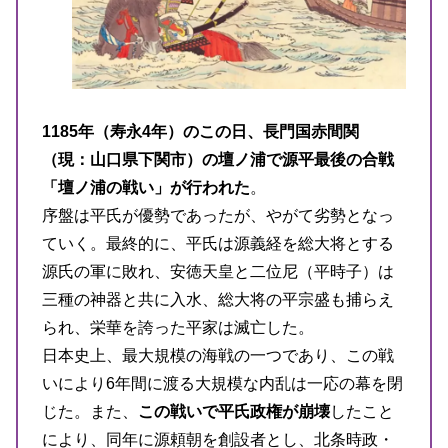
1185年（寿永4年）のこの日、長門国赤間関
（現：山口県下関市）の壇ノ浦で源平最後の合戦
「壇ノ浦の戦い」が行われた
。
序盤は平氏が優勢であったが、やがて劣勢となっ
ていく。最終的に、平氏は源義経を総大将とする
源氏の軍に敗れ、安徳天皇と二位尼（平時子）は
三種の神器と共に入水、総大将の平宗盛も捕らえ
られ、栄華を誇った平家は滅亡した。
日本史上、最大規模の海戦の一つであり、この戦
いにより6年間に渡る大規模な内乱は一応の幕を閉
じた。また、
この戦いで平氏政権が崩壊
したこと
により、同年に源頼朝を創設者とし、北条時政・