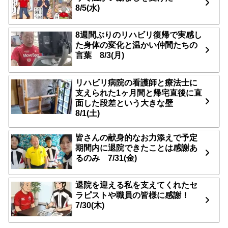
8/5(水)
8週間ぶりのリハビリ復帰で実感し
た身体の変化と温かい仲間たちの
言葉 8/3(月)
リハビリ病院の看護師と療法士に
支えられた1ヶ月間と帰宅直後に直
面した段差という大きな壁
8/1(土)
皆さんの献身的なお力添えで予定
期間内に退院できたことは感謝あ
るのみ 7/31(金)
退院を迎える私を支えてくれたセ
ラピストや職員の皆様に感謝！
7/30(木)