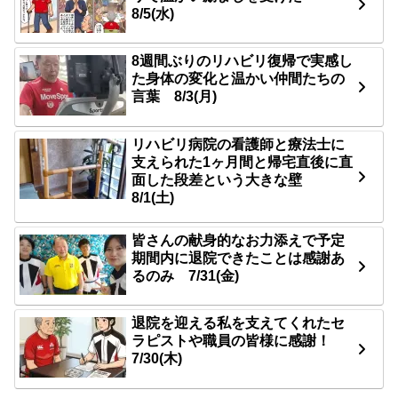
8/5(水)
8週間ぶりのリハビリ復帰で実感し
た身体の変化と温かい仲間たちの
言葉 8/3(月)
リハビリ病院の看護師と療法士に
支えられた1ヶ月間と帰宅直後に直
面した段差という大きな壁
8/1(土)
皆さんの献身的なお力添えで予定
期間内に退院できたことは感謝あ
るのみ 7/31(金)
退院を迎える私を支えてくれたセ
ラピストや職員の皆様に感謝！
7/30(木)