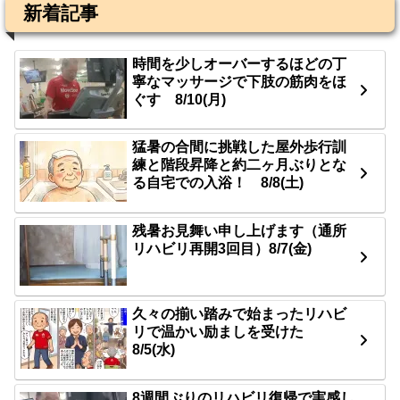
新着記事
時間を少しオーバーするほどの丁
寧なマッサージで下肢の筋肉をほ
ぐす 8/10(月)
猛暑の合間に挑戦した屋外歩行訓
練と階段昇降と約二ヶ月ぶりとな
る自宅での入浴！ 8/8(土)
残暑お見舞い申し上げます（通所
リハビリ再開3回目）8/7(金)
久々の揃い踏みで始まったリハビ
リで温かい励ましを受けた
8/5(水)
8週間ぶりのリハビリ復帰で実感し