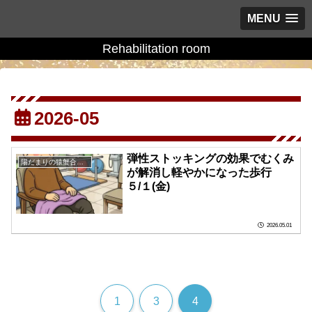
MENU
Rehabilitation room
2026-05
弾性ストッキングの効果でむくみ
陽だまりの猿蟹合戦の庭に
が解消し軽やかになった歩行
５/１(金)
2026.05.01
1
3
4