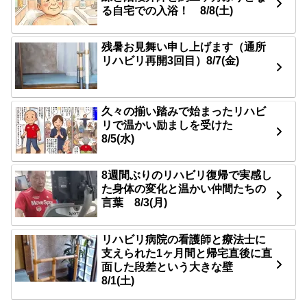
る自宅での入浴！ 8/8(土)
残暑お見舞い申し上げます（通所
リハビリ再開3回目）8/7(金)
久々の揃い踏みで始まったリハビ
リで温かい励ましを受けた
8/5(水)
8週間ぶりのリハビリ復帰で実感し
た身体の変化と温かい仲間たちの
言葉 8/3(月)
リハビリ病院の看護師と療法士に
支えられた1ヶ月間と帰宅直後に直
面した段差という大きな壁
8/1(土)