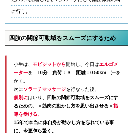
に行う。
四肢の関節可動域をスムーズにするため
小生は、
モビジットから
開始し、今日は
エルゴメ
ーター
を
10分 負荷：３ 距離：0.50km
汗を
かく。
次に
ソラーチマッサージ
を行なった後、
個別に
はいり、
四肢の関節可動域をスムーズにす
るため
の、
＜筋肉の動かし方を思い出させる＞
指
導を受ける。
15年で本当に体自身が動かし方を忘れている事
に、今更乍ら驚く。