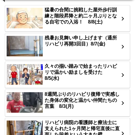
猛暑の合間に挑戦した屋外歩行訓
練と階段昇降と約二ヶ月ぶりとな
る自宅での入浴！ 8/8(土)
残暑お見舞い申し上げます（通所
リハビリ再開3回目）8/7(金)
久々の揃い踏みで始まったリハビ
リで温かい励ましを受けた
8/5(水)
8週間ぶりのリハビリ復帰で実感し
た身体の変化と温かい仲間たちの
言葉 8/3(月)
リハビリ病院の看護師と療法士に
支えられた1ヶ月間と帰宅直後に直
面した段差という大きな壁