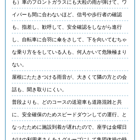
も）車のフロントガラスにも大粒の雨が弾けて、ワ
イパーも間に合わないほど、信号や歩行者の確認
も、指差し、歓呼して、安全確認をしながら進行
し、自転車に合羽に傘をさして、下を向いてむちゃ
な乗り方ををしている人も、何人かいて危険極まり
ない。
屋根にたたきつける雨音が、大きくて隣の方との会
話も、聞き取りにくい。
普段よりも、どのコースの送迎車も道路混雑と共
に、安全確保のためスピードダウンしての運行、と
なったために施設到着が遅れたので、座学は金曜日
だけの利用者さんを１グループにして集団体操の時