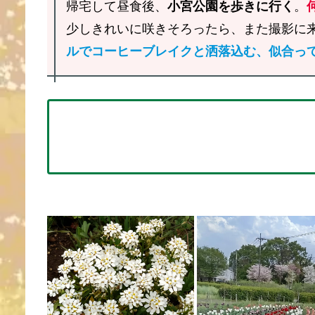
帰宅して昼食後、
小宮公園を歩きに行く
。
少しきれいに咲きそろったら、また撮影に
ルでコーヒーブレイクと洒落込む、似合っ