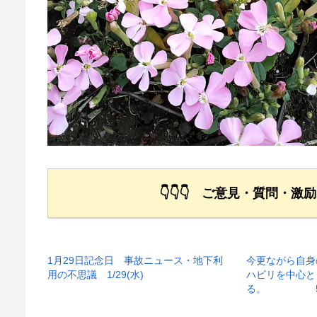
👇👇👇 ご意見・質問・激
1月29日記念日 事故ニュース・地下利
今更ながら自身
用の不思議 1/29(水)
ハビリを中心と
る。 5/2