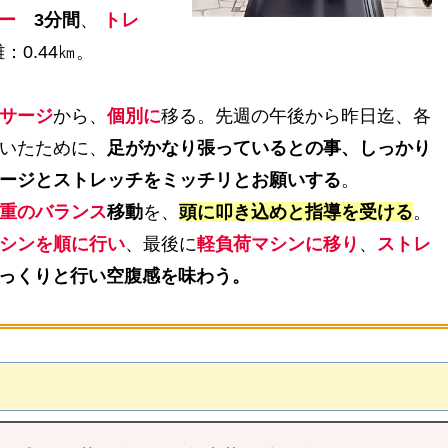
ー
3分間
、
トレ
0.44㎞。
サージ
から、
個別に
移る。先週の午後から昨日迄、各
いたために、
足がかなり張っているとの事、しっかり
ージとストレッチをミッチリとお願いする
。
重のバランス
移動
を、
頭に叩き込めと指導を受ける
。
シンを順に行い
、最後に
軽負荷マシンに移り
、
ストレ
っくりと行い空腹感を味わう。