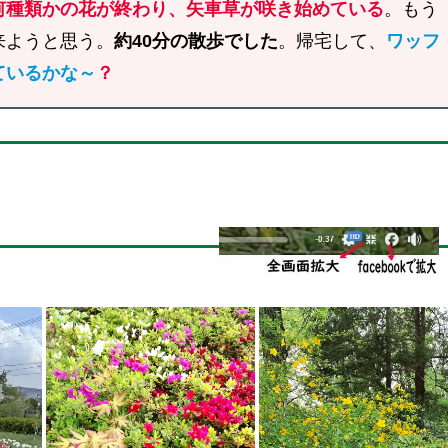
何種類かの花が終わり、矢車草が咲き始めている
。もう
来ようと思う。
約40分の散歩でした
。帰宅して、
ワッフ
ているかな～
？