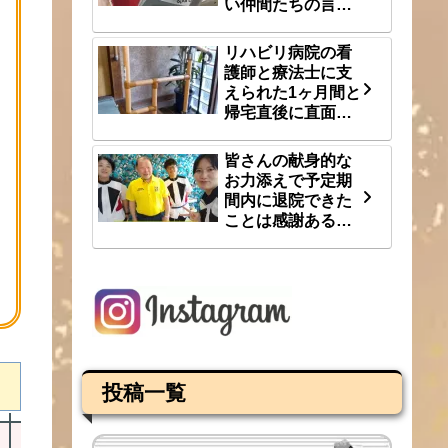
い仲間たちの言
葉 8/3(月)
リハビリ病院の看
護師と療法士に支
えられた1ヶ月間と
帰宅直後に直面し
た段差という大き
な壁 8/1(土)
皆さんの献身的な
お力添えで予定期
間内に退院できた
ことは感謝あるの
み 7/31(金)
投稿一覧