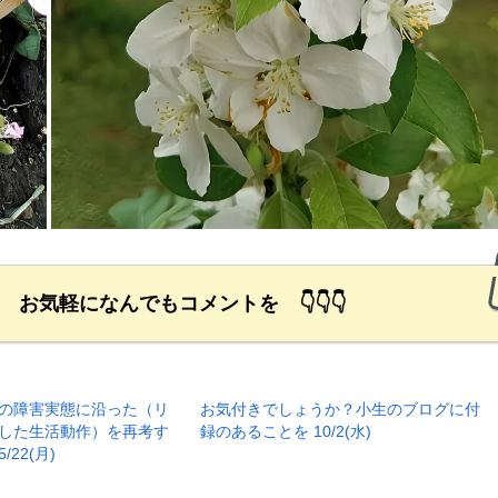
励 お気軽になんでもコメントを 👇👇👇
の障害実態に沿った（リ
お気付きでしょうか？小生のブログに付
した生活動作）を再考す
録のあることを 10/2(水)
2(月)