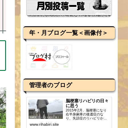
年・月ブログ一覧＜画像付＞
管理者のブログ
脳梗塞リハビリの日々
に思う
2015年2月、脳梗塞になり
右半身麻痺の後遺症のな
り、失語症のリハビリから
ブログを始め、週2回の通所
www.rihabiri.site
リハビリの様子や感じ...