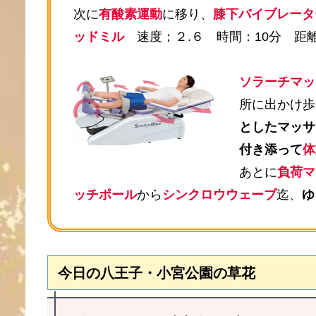
次に
有酸素運動
に移り、
膝下バイブレータ
ッドミル
速度；２.６ 時間：10分 距離：
ソラーチマッ
所に出かけ歩
としたマッサ
付き添って
体
あとに
負荷マ
ッチポール
から
シンクロウウェーブ
迄、
ゆ
今日の八王子・小宮公園の草花