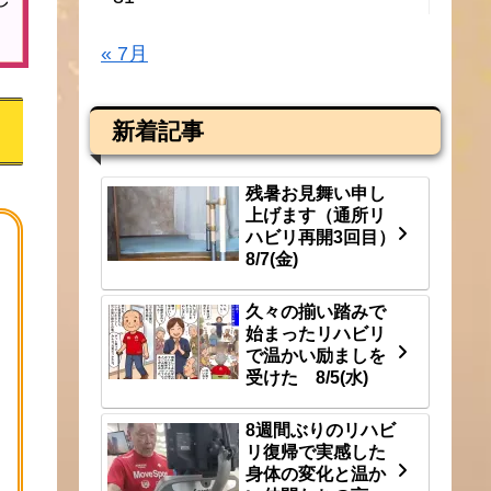
« 7月
新着記事
残暑お見舞い申し
上げます（通所リ
ハビリ再開3回目）
8/7(金)
久々の揃い踏みで
始まったリハビリ
で温かい励ましを
受けた 8/5(水)
8週間ぶりのリハビ
リ復帰で実感した
身体の変化と温か