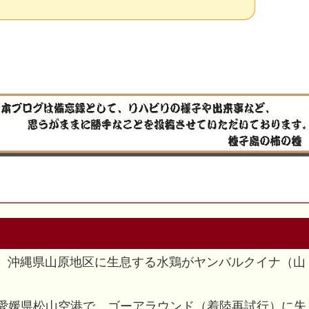
り、沖縄県山原地区に生息する水鶏がヤンバルクイナ（山
が愛媛県松山空港で、ゴーアラウンド（着陸再試行）に失