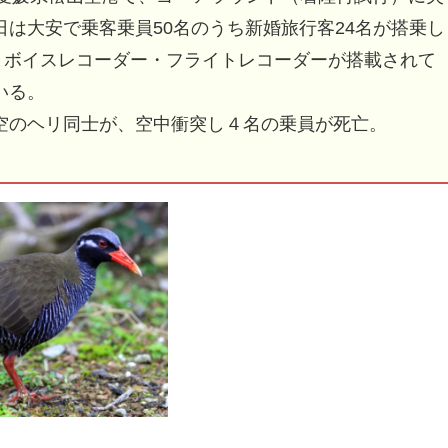
は大安で乗客乗員50名のうち新婚旅行客24名が搭乗し
1）ボイスレコーダー・フライトレコーダーが搭載されて
いる。
空のヘリ同士が、空中衝突し４名の乗員が死亡。
。