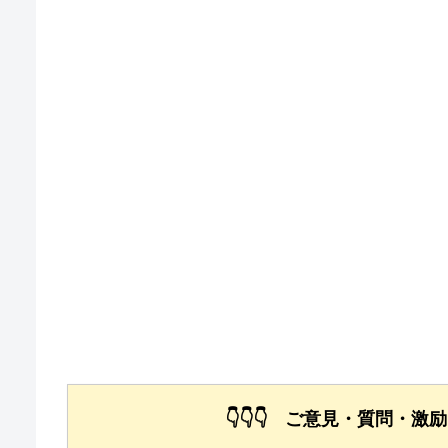
👇👇👇 ご意見・質問・激