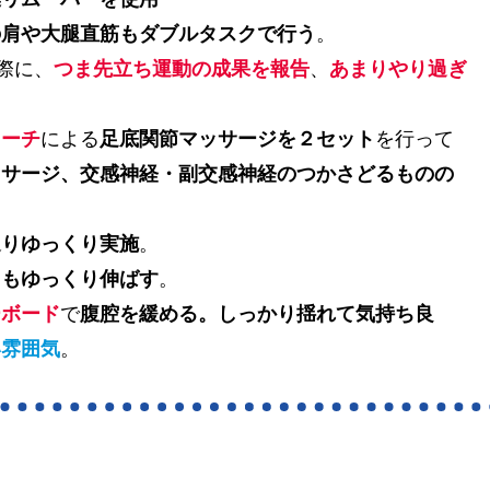
の肩や大腿直筋もダブルタスクで行う
。
際に、
つま先立ち運動の成果を報告
、
あまりやり過ぎ
ラーチ
による
足底関節マッサージを２セット
を行って
ッサージ、交感神経・副交感神経のつかさどるものの
通りゆっくり実施
。
らもゆっくり伸ばす
。
ーボード
で
腹腔を緩める。しっかり揺れて気持ち良
い雰囲気
。