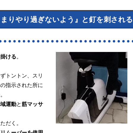
あまりやり過ぎないよう』と釘を刺される
出掛ける
。
。
まずトントン、スリ
れの指示された所に
始。
動域運動
と
筋マッサ
いただく。
膜リムーバーを使用