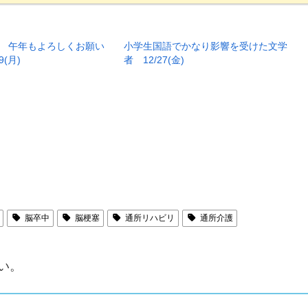
 午年もよろしくお願い
小学生国語でかなり影響を受けた文学
(月)
者 12/27(金)
脳卒中
脳梗塞
通所リハビリ
通所介護
い。