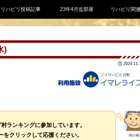
リハビリ投稿記事
23年4月迄部屋
リハビリ関
水)
2024.11.
グ村ランキングに参加しています。
をクリックして応援ください。
柿の種