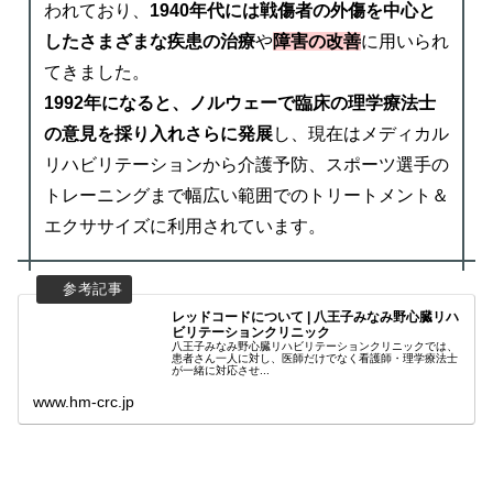
われており、
1940年代には戦傷者の外傷を中心と
したさまざまな疾患の治療
や
障害の改善
に用いられ
てきました。
1992年になると、ノルウェーで臨床の理学療法士
の意見を採り入れさらに発展
し、現在はメディカル
リハビリテーションから介護予防、スポーツ選手の
トレーニングまで幅広い範囲でのトリートメント＆
エクササイズに利用されています。
レッドコードについて | 八王子みなみ野心臓リハ
ビリテーションクリニック
八王子みなみ野心臓リハビリテーションクリニックでは、
患者さん一人に対し、医師だけでなく看護師・理学療法士
が一緒に対応させ...
www.hm-crc.jp