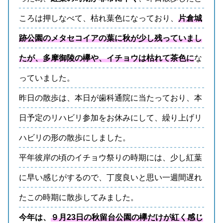
ころは押しなべて、枯れ葉色になっており、
片倉城
跡公園のメタセコイアの葉に秋が少し残っていまし
たが、多摩御陵の欅や、イチョウは枯れて茶色に
な
っていました。
昨日の散歩は、本日が歯科通院に当たっており、本
日予定のリハビリ参加をお休みにして、繰り上げリ
ハビリの形の散歩にしました。
平年彼岸の頃のイチョウ祭りの時期には、少し紅葉
に早い感じがするので、丁度良いと思い一週間遅れ
たこの時期に散歩してみました。
今年は、
９月23日の秋留台公園の欅だけが紅く感じ