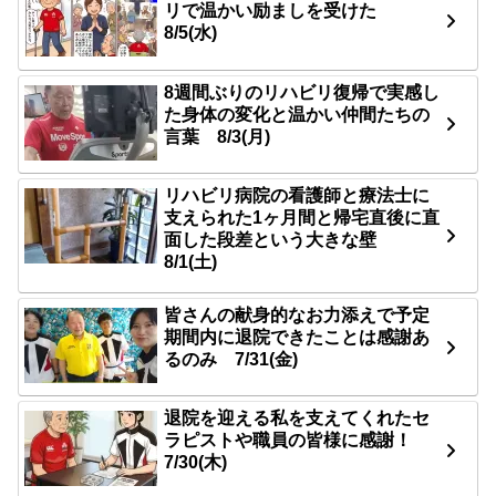
リで温かい励ましを受けた
8/5(水)
8週間ぶりのリハビリ復帰で実感し
た身体の変化と温かい仲間たちの
言葉 8/3(月)
リハビリ病院の看護師と療法士に
支えられた1ヶ月間と帰宅直後に直
面した段差という大きな壁
8/1(土)
皆さんの献身的なお力添えで予定
期間内に退院できたことは感謝あ
るのみ 7/31(金)
退院を迎える私を支えてくれたセ
ラピストや職員の皆様に感謝！
7/30(木)