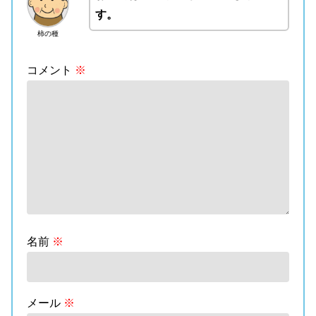
す。
柿の種
コメント
※
名前
※
メール
※