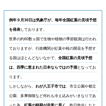
例年９月30日は気象庁が、毎年全国紅葉の見頃予想
を発表
しております。
世界の約60数ヵ国で生物や植物の季節観測は行われ
ておりますが、行政機関が紅葉や桜の開花を予想す
る国はほとんどないなかで、
全国紅葉の見頃予想
は、四季に恵まれた日本ならではの予測
となってお
ります。
しかしながら、
わが八王子市では
、市立公園や都立
公園、多摩御陵など何れも冷え込みがいきなりであ
った為、
紅葉の時期が非常に早く
、昨日散歩したと