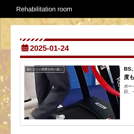
Rehabilitation room
2025-01-24
BS
陽だまりの猿蟹合戦の庭に
度も
ボー
日、