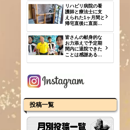
リハビリ病院の看
護師と療法士に支
えられた1ヶ月間と
帰宅直後に直面し
た段差という大き
な壁 8/1(土)
皆さんの献身的な
お力添えで予定期
間内に退院できた
ことは感謝あるの
み 7/31(金)
投稿一覧