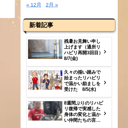
« 12月
2月 »
新着記事
残暑お見舞い申し
上げます（通所リ
ハビリ再開3回目）
8/7(金)
久々の揃い踏みで
始まったリハビリ
で温かい励ましを
受けた 8/5(水)
8週間ぶりのリハビ
リ復帰で実感した
身体の変化と温か
い仲間たちの言
葉 8/3(月)