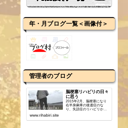
年・月ブログ一覧＜画像付＞
管理者のブログ
脳梗塞リハビリの日々
に思う
2015年2月、脳梗塞になり
右半身麻痺の後遺症のな
り、失語症のリハビリから
ブログを始め、週2回の通所
www.rihabiri.site
リハビリの様子や感じ...