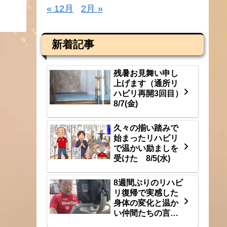
« 12月
2月 »
新着記事
残暑お見舞い申し
上げます（通所リ
ハビリ再開3回目）
8/7(金)
久々の揃い踏みで
始まったリハビリ
で温かい励ましを
受けた 8/5(水)
8週間ぶりのリハビ
リ復帰で実感した
身体の変化と温か
い仲間たちの言
葉 8/3(月)