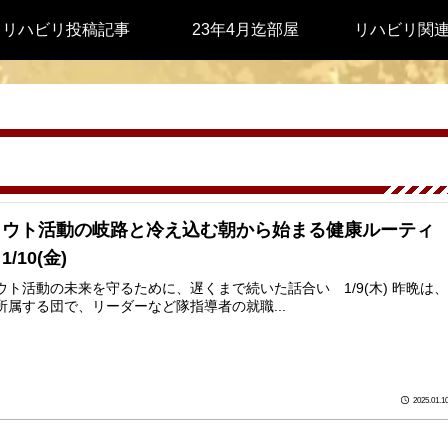
リハビリ投稿記事
23年4月迄部屋
リハビリ関
カウト活動の岐路と冷え込む朝から始まる健康ルーティ
/10(金)
ウト活動の未来を守るために、遅くまで続いた話合い 1/9(木) 昨晩は、
所属する団で、リーダーなど隊指導者の就職...
2025.01.1