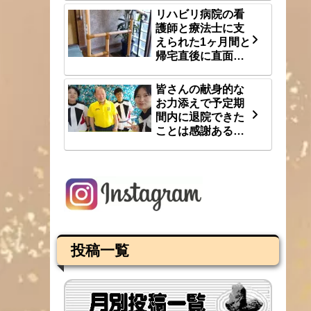
リハビリ病院の看
護師と療法士に支
えられた1ヶ月間と
帰宅直後に直面し
た段差という大き
な壁 8/1(土)
皆さんの献身的な
お力添えで予定期
間内に退院できた
ことは感謝あるの
み 7/31(金)
投稿一覧