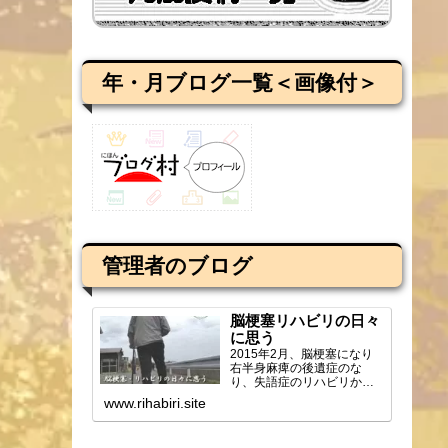
年・月ブログ一覧＜画像付＞
管理者のブログ
脳梗塞リハビリの日々
に思う
2015年2月、脳梗塞になり
右半身麻痺の後遺症のな
り、失語症のリハビリから
ブログを始め、週2回の通所
www.rihabiri.site
リハビリの様子や感じ...